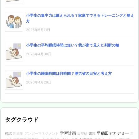
小学生の集中力は鍛えられる？家庭でできるトレーニングと整え
方
2026年5月11日
小学生の平均睡眠時間は短い？我が家で見えた判断の軸
2026年4月30日
小学生の睡眠時間は何時間？厚労省の目安と考え方
2026年4月29日
タグクラウド
早稲田アカデミー
学習計画
模試
日能研
書籍
問題集
アンガーマネジメント
自