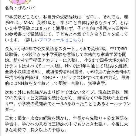
名前：
ぜろパパ
中学受験どころか、私自身の受験経験は「ゼロ」。それでも、理
系Ph.D.、MBA、英検1級と、学ぶこと自体は好きなタイプ。とは
いえ中学受験にはまったく通用せず、子ども向け漫画から四教科
の参考書まで猛勉強して、子どもと本気で向き合う日々を送って
います。（詳しい
プロフィールはこちら
）
長女：小学2年で公文英語をスタート、小5で英検2級、中1で準1
級取得。小2後半から中学受験を意識して本格的な家庭学習を開
始。新小4で早稲田アカデミーに入塾し、小6まで四谷大塚の組分
けテストはすべてSコース1組、NNでは1年を通じて1組みを維持。
全統小決勝進出5回、成績優秀者5回選出。小6時点の合不合6回の
平均4科偏差値76、NNOP・サピックスOPすべて80%判定。最終
的にはNN校を安全校として受験・合格し、無事進学。
次女：外にも勉強があまり好きではないタイプ。現在は算数・漢
字の先取り＋公文英語を続けながら、無理なく中学受験の土台作
り中。小学校の通知表でオールAを取ったこともあるオールラウン
ダー。
三女：長女・次女の経験を活かし、年長から先取り＋公文英語を
学習中。学びへの意欲は三姉妹の中でもひときわ強く、今後に大
きな期待で、長女以上の予感も。