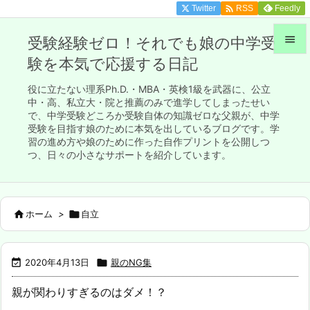

Twitter
Feedly
RSS

受験経験ゼロ！それでも娘の中学受
験を本気で応援する日記

メニュ
役に立たない理系Ph.D.・MBA・英検1級を武器に、公立

中・高、私立大・院と推薦のみで進学してしまったせい
で、中学受験どころか受験自体の知識ゼロな父親が、中学
サイド
受験を目指す娘のために本気を出しているブログです。学

習の進め方や娘のために作った自作プリントを公開しつ
前へ
つ、日々の小さなサポートを紹介しています。

次へ


ホーム
>

自立
検索

2020年4月13日

親のNG集
親が関わりすぎるのはダメ！？