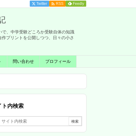

Twitter
Feedly
RSS
記
せいで、中学受験どころか受験自体の知識
自作プリントを公開しつつ、日々の小さ
ト
問い合わせ
プロフィール
イト内検索