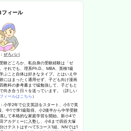
ロフィール
：
ぜろパパ
受験どころか、私自身の受験経験は「ゼ
。それでも、理系Ph.D.、MBA、英検1級
学ぶこと自体は好きなタイプ。とはいえ中
験にはまったく通用せず、子ども向け漫画
四教科の参考書まで猛勉強して、子どもと
で向き合う日々を送っています。（詳しい
フィールはこちら
）
：小学2年で公文英語をスタート、小5で英
級、中1で準1級取得。小2後半から中学受験
識して本格的な家庭学習を開始。新小4で
田アカデミーに入塾し、小6まで四谷大塚
分けテストはすべてSコース1組、NNでは1