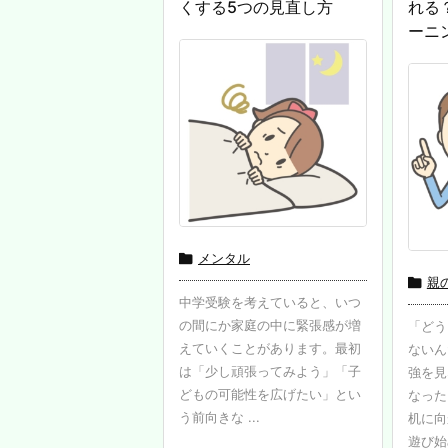
くする5つの見直し方
れる
ーニ

メンタル

親
中学受験を考えていると、いつ
の間にか家庭の中に緊張感が増
「どう
えていくことがあります。最初
ないん
は「少し頑張ってみよう」「子
強を見
どもの可能性を広げたい」とい
なった
う前向きな ...
机に向
遊び始め