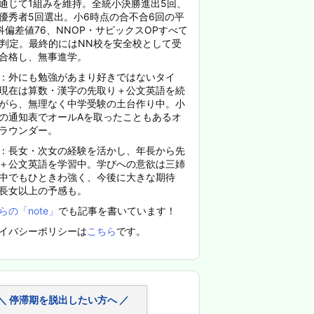
通じて1組みを維持。全統小決勝進出5回、
優秀者5回選出。小6時点の合不合6回の平
科偏差値76、NNOP・サピックスOPすべて
%判定。最終的にはNN校を安全校として受
合格し、無事進学。
：外にも勉強があまり好きではないタイ
現在は算数・漢字の先取り＋公文英語を続
がら、無理なく中学受験の土台作り中。小
の通知表でオールAを取ったこともあるオ
ラウンダー。
：長女・次女の経験を活かし、年長から先
＋公文英語を学習中。学びへの意欲は三姉
中でもひときわ強く、今後に大きな期待
長女以上の予感も。
らの「note」
でも記事を書いています！
イバシーポリシーは
こちら
です。
＼ 停滞期を脱出したい方へ ／