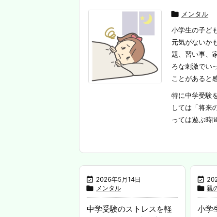

メンタル
小学生の子ど
元気がないか
題、習い事、
ろな刺激でい
ことがあると
特に中学受験
しては「将来
っては遊ぶ時間

2026年5月14日

20

メンタル

親
中学受験のストレスを軽
小学