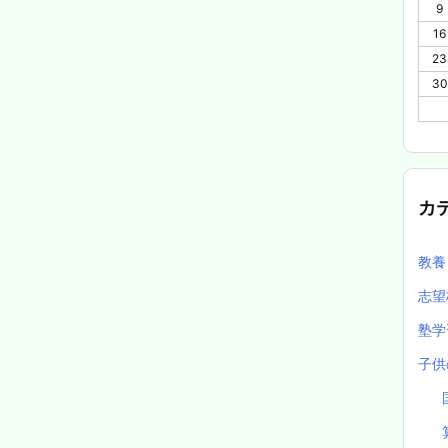
9
16
23
30
カ
教
志望
塾
子供