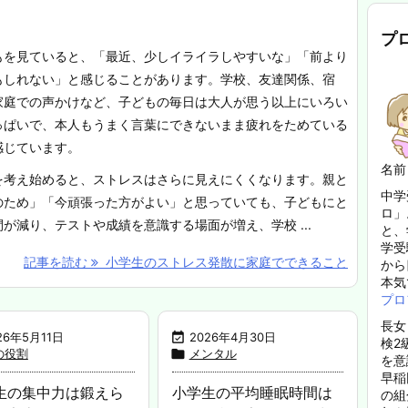
プ
もを見ていると、「最近、少しイライラしやすいな」「前より
もしれない」と感じることがあります。学校、友達関係、宿
家庭での声かけなど、子どもの毎日は大人が思う以上にいろい
っぱいで、本人もうまく言葉にできないまま疲れをためている
感じています。
名前
を考え始めると、ストレスはさらに見えにくくなります。親と
中学
のため」「今頑張った方がよい」と思っていても、子どもにと
ロ」
が減り、テストや成績を意識する場面が増え、学校 ...
と、
学受
記事を読む
小学生のストレス発散に家庭でできること
から
本気
プロ
長女
26年5月11日

2026年4月30日
検2
の役割

メンタル
を意
早稲
生の集中力は鍛えら
小学生の平均睡眠時間は
の組