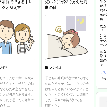
年を
？家庭でできるトレ
短い？我が家で見えた判
成績
ングと整え方
断の軸
均4
80
験・
次女
プ。
けな
学校
ール
三女
取り
妹の
で、
の役割

メンタル
こち
してこんなに集中が続か
子どもの睡眠時間について考え
プラ
だろう」と、子どもの勉
始めたきっかけは、「うちの子
ながらため息をつきたく
はちゃんと寝ているのか？」と
ことが何度もあります。
いう、すごくシンプルな疑問で
かったと思ったら鉛筆で
した。周りの話を聞いても、9
る ...
時間くらい ...