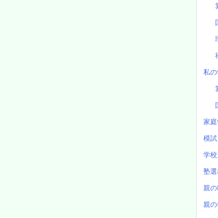
私の
家庭
模
学校
塾
親の
親の