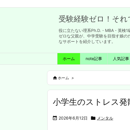
受験経験ゼロ！それ
役に立たない理系Ph.D.・MBA・
ゼロな父親が、中学受験を目指す娘の
なサポートを紹介しています。
ホーム
note記事
人気記事

ホーム
>
小学生のストレス発

2026年6月12日

メンタル