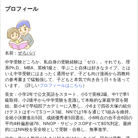
プロフィール
名前：
ぜろパパ
中学受験どころか、私自身の受験経験は「ゼロ」。それでも、理
系Ph.D.、MBA、英検1級と、学ぶこと自体は好きなタイプ。とは
いえ中学受験にはまったく通用せず、子ども向け漫画から四教科
の参考書まで猛勉強して、子どもと本気で向き合う日々を送って
います。（詳しい
プロフィールはこちら
）
長女：小学2年で公文英語をスタート、小5で英検2級、中1で準1
級取得。小2後半から中学受験を意識して本格的な家庭学習を開
始。新小4で早稲田アカデミーに入塾し、小6まで四谷大塚の組分
けテストはすべてSコース1組、NNでは1年を通じて1組みを維持。
全統小決勝進出5回、成績優秀者5回選出。小6時点の合不合6回の
平均4科偏差値76、NNOP・サピックスOPすべて80%判定。最終
的にはNN校を安全校として受験・合格し、無事進学。