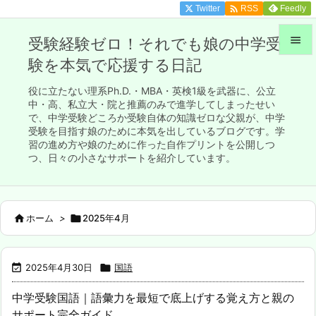

Twitter
Feedly
RSS

受験経験ゼロ！それでも娘の中学受
験を本気で応援する日記

メニュ
役に立たない理系Ph.D.・MBA・英検1級を武器に、公立

中・高、私立大・院と推薦のみで進学してしまったせい
で、中学受験どころか受験自体の知識ゼロな父親が、中学
サイド
受験を目指す娘のために本気を出しているブログです。学

習の進め方や娘のために作った自作プリントを公開しつ
前へ
つ、日々の小さなサポートを紹介しています。

次へ


ホーム
>

2025年4月
検索

2025年4月30日

国語
中学受験国語｜語彙力を最短で底上げする覚え方と親の
サポート完全ガイド