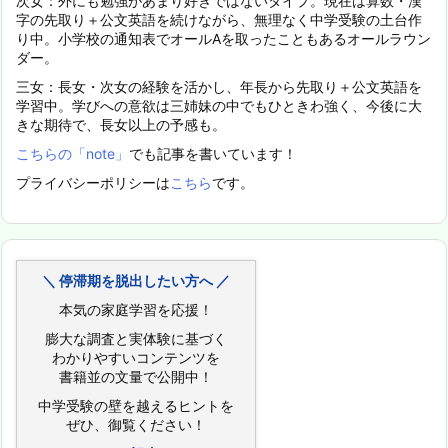
次女：外にも勉強があまり好きではないタイプ。現在は算数・漢
字の先取り＋公文英語を続けながら、無理なく中学受験の土台作
り中。小学校の通知表でオールAを取ったこともあるオールラウン
ダー。
三女：長女・次女の経験を活かし、年長から先取り＋公文英語を
学習中。学びへの意欲は三姉妹の中でもひときわ強く、今後に大
きな期待で、長女以上の予感も。
こちらの「note」
でも記事を書いています！
プライバシーポリシーは
こちら
です。
＼ 停滞期を脱出したい方へ ／
本気の家庭学習を応援！
膨大な調査と実体験に基づく
わかりやすいコンテンツを
書籍並の文量で公開中！
中学受験の壁を越えるヒントを
ぜひ、御覧ください！