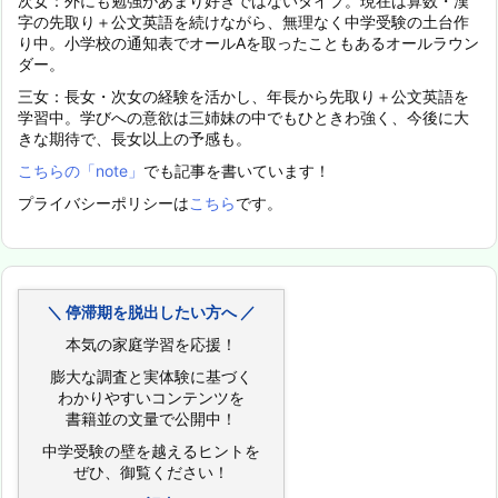
次女：外にも勉強があまり好きではないタイプ。現在は算数・漢
字の先取り＋公文英語を続けながら、無理なく中学受験の土台作
り中。小学校の通知表でオールAを取ったこともあるオールラウン
ダー。
三女：長女・次女の経験を活かし、年長から先取り＋公文英語を
学習中。学びへの意欲は三姉妹の中でもひときわ強く、今後に大
きな期待で、長女以上の予感も。
こちらの「note」
でも記事を書いています！
プライバシーポリシーは
こちら
です。
＼ 停滞期を脱出したい方へ ／
本気の家庭学習を応援！
膨大な調査と実体験に基づく
わかりやすいコンテンツを
書籍並の文量で公開中！
中学受験の壁を越えるヒントを
ぜひ、御覧ください！