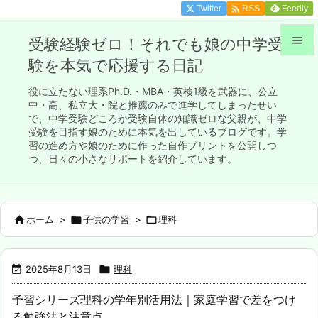

Twitter
Feedly
RSS

受験経験ゼロ！それでも娘の中学受
験を本気で応援する日記

メニュ
役に立たない理系Ph.D.・MBA・英検1級を武器に、公立

中・高、私立大・院と推薦のみで進学してしまったせい
で、中学受験どころか受験自体の知識ゼロな父親が、中学
サイド
受験を目指す娘のために本気を出しているブログです。学

習の進め方や娘のために作った自作プリントを公開しつ
前へ
つ、日々の小さなサポートを紹介しています。

次へ


ホーム
>

子供の学習
>

理科
検索

2025年8月13日

理科
予習シリーズ理科の学年別活用法｜家庭学習で差をつけ
る勉強法と注意点