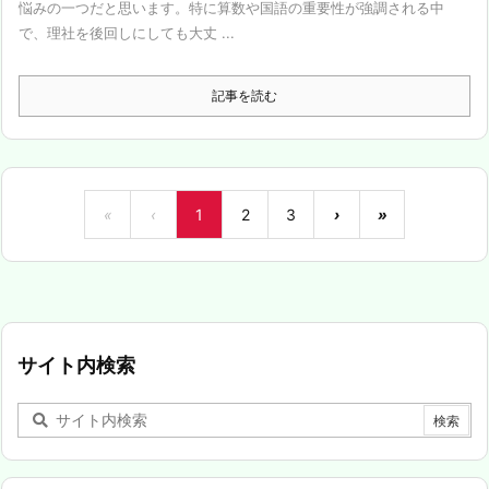
悩みの一つだと思います。特に算数や国語の重要性が強調される中
で、理社を後回しにしても大丈 ...
記事を読む
«
‹
1
2
3
›
»
サイト内検索