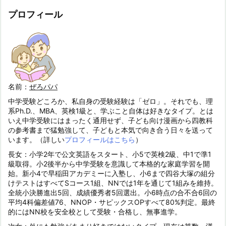
プロフィール
名前：
ぜろパパ
中学受験どころか、私自身の受験経験は「ゼロ」。それでも、理
系Ph.D.、MBA、英検1級と、学ぶこと自体は好きなタイプ。とは
いえ中学受験にはまったく通用せず、子ども向け漫画から四教科
の参考書まで猛勉強して、子どもと本気で向き合う日々を送って
います。（詳しい
プロフィールはこちら
）
長女：小学2年で公文英語をスタート、小5で英検2級、中1で準1
級取得。小2後半から中学受験を意識して本格的な家庭学習を開
始。新小4で早稲田アカデミーに入塾し、小6まで四谷大塚の組分
けテストはすべてSコース1組、NNでは1年を通じて1組みを維持。
全統小決勝進出5回、成績優秀者5回選出。小6時点の合不合6回の
平均4科偏差値76、NNOP・サピックスOPすべて80%判定。最終
的にはNN校を安全校として受験・合格し、無事進学。