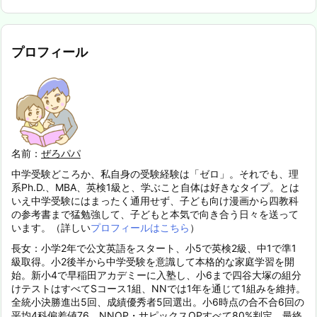
プロフィール
名前：
ぜろパパ
中学受験どころか、私自身の受験経験は「ゼロ」。それでも、理
系Ph.D.、MBA、英検1級と、学ぶこと自体は好きなタイプ。とは
いえ中学受験にはまったく通用せず、子ども向け漫画から四教科
の参考書まで猛勉強して、子どもと本気で向き合う日々を送って
います。（詳しい
プロフィールはこちら
）
長女：小学2年で公文英語をスタート、小5で英検2級、中1で準1
級取得。小2後半から中学受験を意識して本格的な家庭学習を開
始。新小4で早稲田アカデミーに入塾し、小6まで四谷大塚の組分
けテストはすべてSコース1組、NNでは1年を通じて1組みを維持。
全統小決勝進出5回、成績優秀者5回選出。小6時点の合不合6回の
平均4科偏差値76、NNOP・サピックスOPすべて80%判定。最終