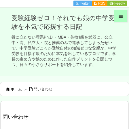

Twitter
Feedly
RSS

受験経験ゼロ！それでも娘の中学受
験を本気で応援する日記

メニュ
役に立たない理系Ph.D.・MBA・英検1級を武器に、公立

中・高、私立大・院と推薦のみで進学してしまったせい
で、中学受験どころか受験自体の知識ゼロな父親が、中学
サイド
受験を目指す娘のために本気を出しているブログです。学

習の進め方や娘のために作った自作プリントを公開しつ
前へ
つ、日々の小さなサポートを紹介しています。

次へ


ホーム
>

問い合わせ
検索
問い合わせ