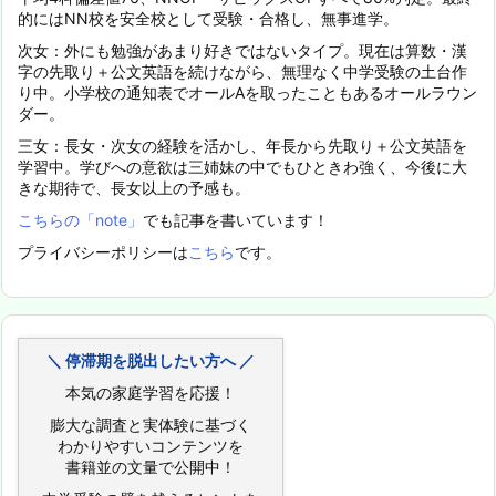
的にはNN校を安全校として受験・合格し、無事進学。
次女：外にも勉強があまり好きではないタイプ。現在は算数・漢
字の先取り＋公文英語を続けながら、無理なく中学受験の土台作
り中。小学校の通知表でオールAを取ったこともあるオールラウン
ダー。
三女：長女・次女の経験を活かし、年長から先取り＋公文英語を
学習中。学びへの意欲は三姉妹の中でもひときわ強く、今後に大
きな期待で、長女以上の予感も。
こちらの「note」
でも記事を書いています！
プライバシーポリシーは
こちら
です。
＼ 停滞期を脱出したい方へ ／
本気の家庭学習を応援！
膨大な調査と実体験に基づく
わかりやすいコンテンツを
書籍並の文量で公開中！