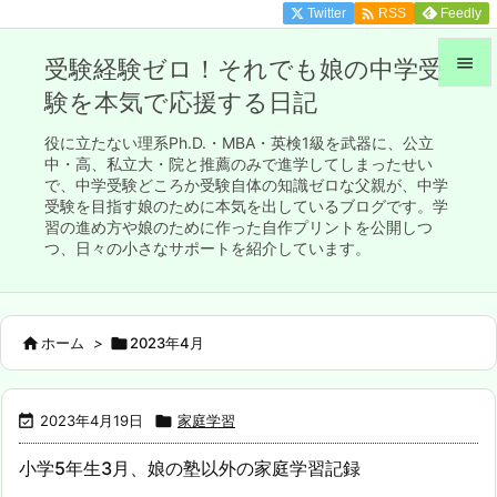

Twitter
Feedly
RSS

受験経験ゼロ！それでも娘の中学受
験を本気で応援する日記

メニュ
役に立たない理系Ph.D.・MBA・英検1級を武器に、公立

中・高、私立大・院と推薦のみで進学してしまったせい
で、中学受験どころか受験自体の知識ゼロな父親が、中学
サイド
受験を目指す娘のために本気を出しているブログです。学

習の進め方や娘のために作った自作プリントを公開しつ
前へ
つ、日々の小さなサポートを紹介しています。

次へ


ホーム
>

2023年4月
検索

2023年4月19日

家庭学習
小学5年生3月、娘の塾以外の家庭学習記録