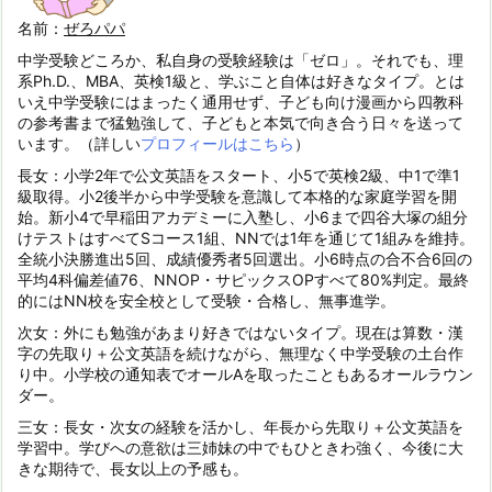
名前：
ぜろパパ
中学受験どころか、私自身の受験経験は「ゼロ」。それでも、理
系Ph.D.、MBA、英検1級と、学ぶこと自体は好きなタイプ。とは
いえ中学受験にはまったく通用せず、子ども向け漫画から四教科
の参考書まで猛勉強して、子どもと本気で向き合う日々を送って
います。（詳しい
プロフィールはこちら
）
長女：小学2年で公文英語をスタート、小5で英検2級、中1で準1
級取得。小2後半から中学受験を意識して本格的な家庭学習を開
始。新小4で早稲田アカデミーに入塾し、小6まで四谷大塚の組分
けテストはすべてSコース1組、NNでは1年を通じて1組みを維持。
全統小決勝進出5回、成績優秀者5回選出。小6時点の合不合6回の
平均4科偏差値76、NNOP・サピックスOPすべて80%判定。最終
的にはNN校を安全校として受験・合格し、無事進学。
次女：外にも勉強があまり好きではないタイプ。現在は算数・漢
字の先取り＋公文英語を続けながら、無理なく中学受験の土台作
り中。小学校の通知表でオールAを取ったこともあるオールラウン
ダー。
三女：長女・次女の経験を活かし、年長から先取り＋公文英語を
学習中。学びへの意欲は三姉妹の中でもひときわ強く、今後に大
きな期待で、長女以上の予感も。