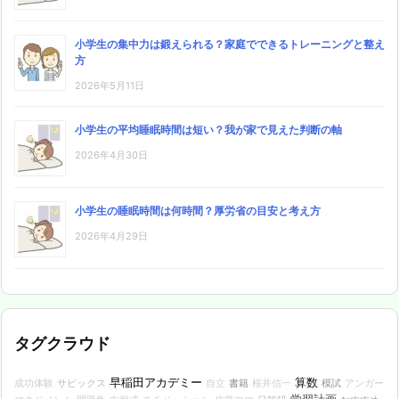
小学生の集中力は鍛えられる？家庭でできるトレーニングと整え
方
2026年5月11日
小学生の平均睡眠時間は短い？我が家で見えた判断の軸
2026年4月30日
小学生の睡眠時間は何時間？厚労省の目安と考え方
2026年4月29日
タグクラウド
早稲田アカデミー
算数
サピックス
書籍
模試
成功体験
自立
桜井信一
アンガー