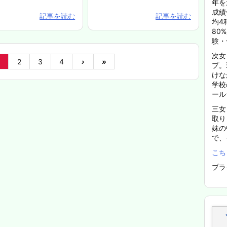
年を
成績
記事を読む
記事を読む
均4
80
験・
次女
2
3
4
›
»
プ。
けな
学校
ール
三女
取り
妹の
で、
こち
プラ