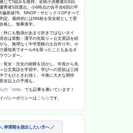
通じて1組みを維持。全統小決勝進出5回、
優秀者5回選出。小6時点の合不合6回の平
科偏差値76、NNOP・サピックスOPすべて
%判定。最終的にはNN校を安全校として受
合格し、無事進学。
：外にも勉強があまり好きではないタイ
現在は算数・漢字の先取り＋公文英語を続
がら、無理なく中学受験の土台作り中。小
の通知表でオールAを取ったこともあるオ
ラウンダー。
：長女・次女の経験を活かし、年長から先
＋公文英語を学習中。学びへの意欲は三姉
中でもひときわ強く、今後に大きな期待
長女以上の予感も。
らの「note」
でも記事を書いています！
イバシーポリシーは
こちら
です。
＼ 停滞期を脱出したい方へ ／