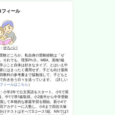
ロフィール
：
ぜろパパ
受験どころか、私自身の受験経験は「ゼ
。それでも、理系Ph.D.、MBA、英検1級
学ぶこと自体は好きなタイプ。とはいえ中
験にはまったく通用せず、子ども向け漫画
四教科の参考書まで猛勉強して、子どもと
で向き合う日々を送っています。（詳しい
フィールはこちら
）
：小学2年で公文英語をスタート、小5で英
級、中1で準1級取得。小2後半から中学受験
識して本格的な家庭学習を開始。新小4で
田アカデミーに入塾し、小6まで四谷大塚
分けテストはすべてSコース1組、NNでは1