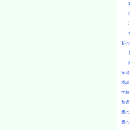
私の
家庭
模
学校
塾
親の
親の