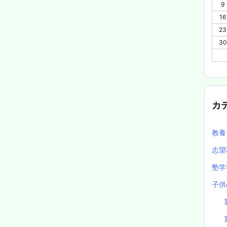
9
16
23
30
カ
教
志望
塾
子供