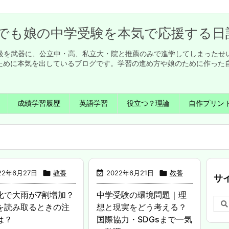
でも娘の中学受験を本気で応援する日
英検1級を武器に、公立中・高、私立大・院と推薦のみで進学してしまった
ために本気を出しているブログです。学習の進め方や娘のために作った
成績学習履歴
英語学習
役立つ？理論
自作プリン
22年6月27日

教養

2022年6月21日

教養
サ
化で大雨が7割増加？
中学受験の環境問題｜理
を読み取るときの注
想と現実をどう考える？
は？
国際協力・SDGsまで一気