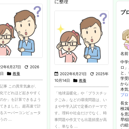
に整理
プ
名前
中学
22年6月27日

2026
ロ」
と、
1日

教養

2022年6月21日

2025年
学受
10月14日

教養
から
記事 この異常気象が、
本気
化でどれほど起きやすく
「地球温暖化」や「プラスチッ
プロ
のか」を計算できるよう
クごみ」などの環境問題は、い
長女
てきました。超高速で計
まや中学入試で定番のテーマで
検2
るスーパーコンピュータ
す。理科や社会だけでなく、時
を意
早稲
の ...
事問題や作文でも出題頻度が高
の組
く、単なる ...