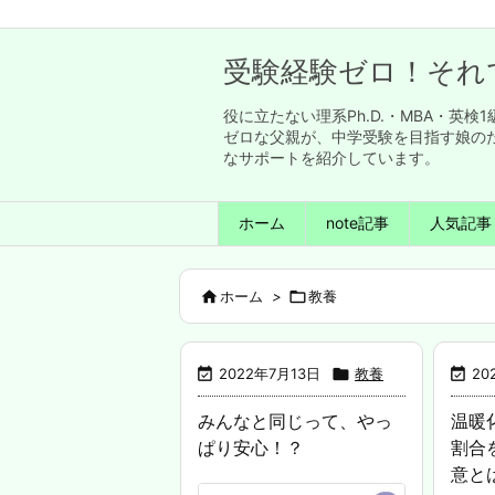
受験経験ゼロ！それ
役に立たない理系Ph.D.・MBA・
ゼロな父親が、中学受験を目指す娘の
なサポートを紹介しています。
ホーム
note記事
人気記事

ホーム
>

教養

2022年7月13日

教養

20
みんなと同じって、やっ
温暖
ぱり安心！？
割合
意と