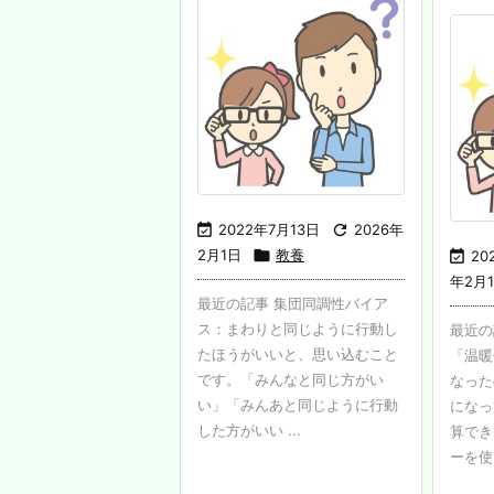

2022年7月13日

2026年
2月1日

教養

20
年2月
最近の記事 集団同調性バイア
ス：まわりと同じように行動し
最近の
たほうがいいと、思い込むこと
「温暖
です。「みんなと同じ方がい
なった
い」「みんあと同じように行動
になっ
した方がいい ...
算でき
ーを使う