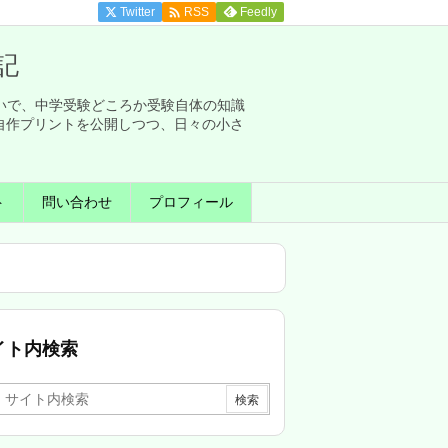

Twitter
Feedly
RSS
記
せいで、中学受験どころか受験自体の知識
自作プリントを公開しつつ、日々の小さ
ト
問い合わせ
プロフィール
イト内検索