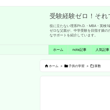
受験経験ゼロ！それ
役に立たない理系Ph.D.・MBA・
ゼロな父親が、中学受験を目指す娘の
なサポートを紹介しています。
ホーム
note記事
人気記事

ホーム
>

子供の学習
>

算数