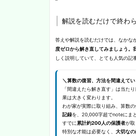
解説を読むだけで終わ
答えや解説を読むだけでは、なかな
度ゼロから解き直してみましょう。
しく説明していて、とても人気の記
＼算数の復習、方法を間違えてい
「間違えたら解き直す」は当たり
果は大きく変わります。
わが家が実際に取り組み、算数の
記録
を、20,000字超でnoteに
すでに
累計約200人の保護者
が取
特別な才能は必要なく、
大切なの