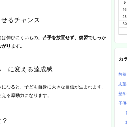
9
16
23
させるチャンス
30
力は伸びにくいもの。
苦手を放置せず、復習でしっか
ながります。
カ
る」に変える達成感
教
志望
うになると、子ども自身に大きな自信が生まれます。
塾
支える原動力になります。
子供
は？