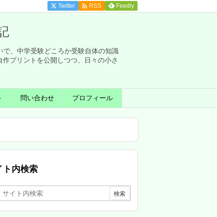

Twitter
Feedly
RSS
記
せいで、中学受験どころか受験自体の知識
自作プリントを公開しつつ、日々の小さ
ト
問い合わせ
プロフィール
イト内検索