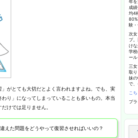
年を
成績
均4
80
験・
次女
プ。
けな
学校
ール
三女
取り
妹の
で、
習」がとても大切だとよく言われますよね。でも、実
こち
終わり」になってしまっていることも多いもの。本当
プラ
すだけでは足りません。
違えた問題をどうやって復習させればいいの？