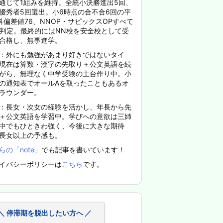
通じて1組みを維持。全統小決勝進出5回、
優秀者5回選出。小6時点の合不合6回の平
科偏差値76、NNOP・サピックスOPすべて
%判定。最終的にはNN校を安全校として受
合格し、無事進学。
：外にも勉強があまり好きではないタイ
現在は算数・漢字の先取り＋公文英語を続
がら、無理なく中学受験の土台作り中。小
の通知表でオールAを取ったこともあるオ
ラウンダー。
：長女・次女の経験を活かし、年長から先
＋公文英語を学習中。学びへの意欲は三姉
中でもひときわ強く、今後に大きな期待
長女以上の予感も。
らの「note」
でも記事を書いています！
イバシーポリシーは
こちら
です。
＼ 停滞期を脱出したい方へ ／