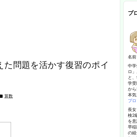
プ
名前
えた問題を活かす復習のポイ
中学
ロ」
と、
学受
から
本気

算数
プロ
長女
検2
を意
早稲
の組