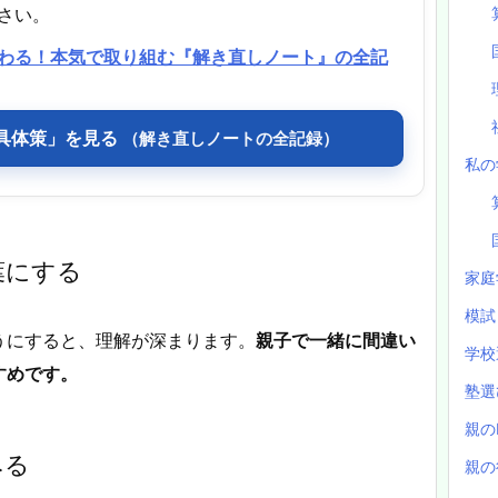
さい。
わる！本気で取り組む『解き直しノート』の全記
る具体策」を見る
（解き直しノートの全記録）
私の
葉にする
家庭
模
うにすると、理解が深まります。
親子で一緒に間違い
学校
すめです。
塾
親の
みる
親の