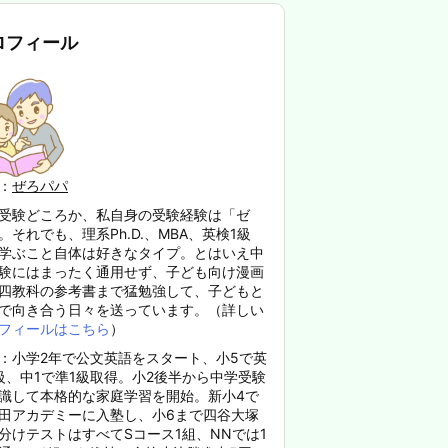
ロフィール
：
ぜろパパ
受験どころか、私自身の受験経験は「ゼ
。それでも、理系Ph.D.、MBA、英検1級
学ぶこと自体は好きなタイプ。とはいえ中
験にはまったく通用せず、子ども向け漫画
四教科の参考書まで猛勉強して、子どもと
で向き合う日々を送っています。（詳しい
フィールはこちら
）
：小学2年で公文英語をスタート、小5で英
級、中1で準1級取得。小2後半から中学受験
識して本格的な家庭学習を開始。新小4で
田アカデミーに入塾し、小6まで四谷大塚
分けテストはすべてSコース1組、NNでは1