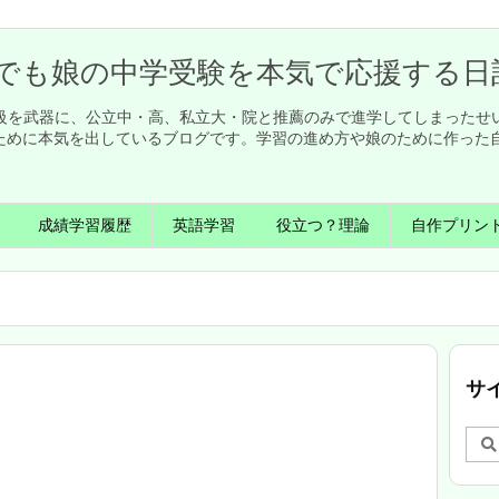
でも娘の中学受験を本気で応援する日
英検1級を武器に、公立中・高、私立大・院と推薦のみで進学してしまった
ために本気を出しているブログです。学習の進め方や娘のために作った
成績学習履歴
英語学習
役立つ？理論
自作プリン
サ