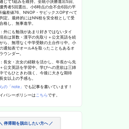
通じて1組みを維持。全統小決勝進出5回、
優秀者5回選出。小6時点の合不合6回の平
科偏差値76、NNOP・サピックスOPすべて
%判定。最終的にはNN校を安全校として受
合格し、無事進学。
：外にも勉強があまり好きではないタイ
現在は算数・漢字の先取り＋公文英語を続
がら、無理なく中学受験の土台作り中。小
の通知表でオールAを取ったこともあるオ
ラウンダー。
：長女・次女の経験を活かし、年長から先
＋公文英語を学習中。学びへの意欲は三姉
中でもひときわ強く、今後に大きな期待
長女以上の予感も。
らの「note」
でも記事を書いています！
イバシーポリシーは
こちら
です。
＼ 停滞期を脱出したい方へ ／