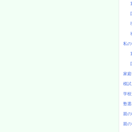
私の
家庭
模
学校
塾
親の
親の