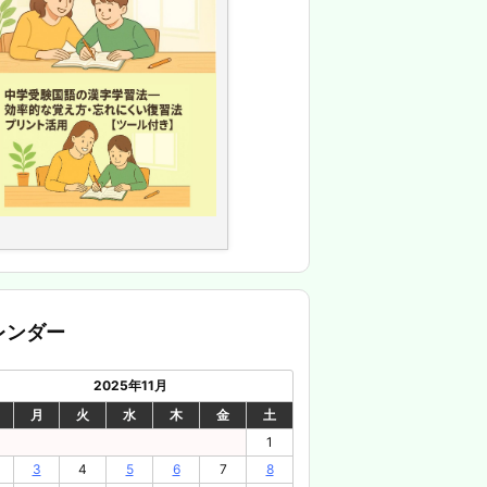
レンダー
2025年11月
月
火
水
木
金
土
1
3
4
5
6
7
8