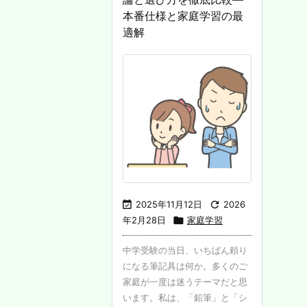
本番仕様と家庭学習の最
適解

2025年11月12日

2026
年2月28日

家庭学習
中学受験の当日、いちばん頼り
になる筆記具は何か。多くのご
家庭が一度は迷うテーマだと思
います。私は、「鉛筆」と「シ