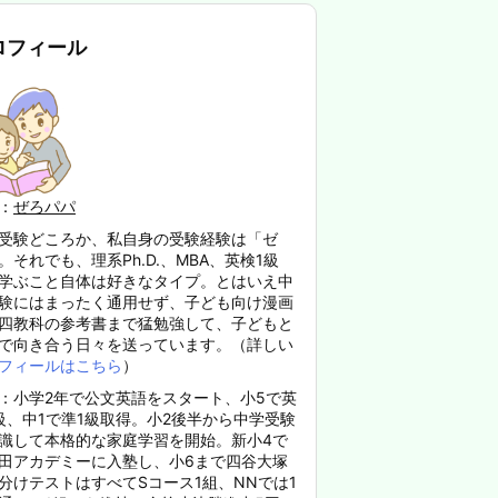
ロフィール
：
ぜろパパ
受験どころか、私自身の受験経験は「ゼ
。それでも、理系Ph.D.、MBA、英検1級
学ぶこと自体は好きなタイプ。とはいえ中
験にはまったく通用せず、子ども向け漫画
四教科の参考書まで猛勉強して、子どもと
で向き合う日々を送っています。（詳しい
フィールはこちら
）
：小学2年で公文英語をスタート、小5で英
級、中1で準1級取得。小2後半から中学受験
識して本格的な家庭学習を開始。新小4で
田アカデミーに入塾し、小6まで四谷大塚
分けテストはすべてSコース1組、NNでは1