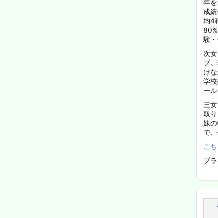
年を
成績
均4
80
験・
次女
プ。
けな
学校
ール
三女
取り
妹の
で、
こち
プラ