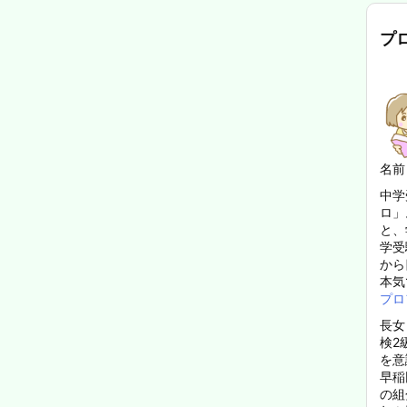
プ
名前
中学
ロ」
と、
学受
から
本気
プロ
長女
検2
を意
早稲
の組