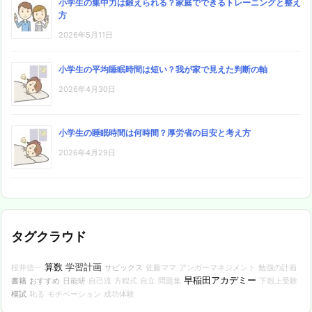
小学生の集中力は鍛えられる？家庭でできるトレーニングと整え
方
2026年5月11日
小学生の平均睡眠時間は短い？我が家で見えた判断の軸
2026年4月30日
小学生の睡眠時間は何時間？厚労省の目安と考え方
2026年4月29日
タグクラウド
算数
学習計画
サピックス
桜井信一
佐藤ママ
アンガーマネジメント
勉強の計画
早稲田アカデミー
書籍
おすすめ
日能研
自己流
方程式
自立
問題集
下剋上受験
模試
叱る
モチベーション
成功体験