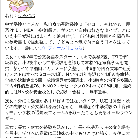
名前：
ぜろパパ
中学受験どころか、私自身の受験経験は「ゼロ」。それでも、理
系Ph.D.、MBA、英検1級と、学ぶこと自体は好きなタイプ。とは
いえ中学受験にはまったく通用せず、子ども向け漫画から四教科
の参考書まで猛勉強して、子どもと本気で向き合う日々を送って
います。（詳しい
プロフィールはこちら
）
長女：小学2年で公文英語をスタート、小5で英検2級、中1で準1
級取得。小2後半から中学受験を意識して本格的な家庭学習を開
始。新小4で早稲田アカデミーに入塾し、小6まで四谷大塚の組分
けテストはすべてSコース1組、NNでは1年を通じて1組みを維持。
全統小決勝進出5回、成績優秀者5回選出。小6時点の合不合6回の
平均4科偏差値76、NNOP・サピックスOPすべて80%判定。最終
的にはNN校を安全校として受験・合格し、無事進学。
次女：外にも勉強があまり好きではないタイプ。現在は算数・漢
字の先取り＋公文英語を続けながら、無理なく中学受験の土台作
り中。小学校の通知表でオールAを取ったこともあるオールラウン
ダー。
三女：長女・次女の経験を活かし、年長から先取り＋公文英語を
学習中。学びへの意欲は三姉妹の中でもひときわ強く、今後に大