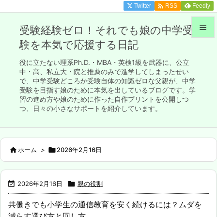

Twitter
Feedly
RSS

受験経験ゼロ！それでも娘の中学受
験を本気で応援する日記

メニュ
役に立たない理系Ph.D.・MBA・英検1級を武器に、公立

中・高、私立大・院と推薦のみで進学してしまったせい
で、中学受験どころか受験自体の知識ゼロな父親が、中学
サイド
受験を目指す娘のために本気を出しているブログです。学

習の進め方や娘のために作った自作プリントを公開しつ
前へ
つ、日々の小さなサポートを紹介しています。

次へ


ホーム
>

2026年2月16日
検索

2026年2月16日

親の役割
共働きでも小学生の通信教育を安く続けるには？ムダを
減らす選び方と回し方