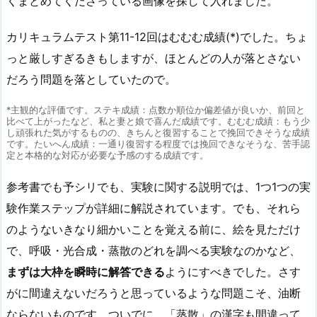
くまとめてくださっている画像を探して入れました。
カリキュラムテスト第11-12回はむむむ成績(*)でした。ちょ
っと厳しすぎるきもしますが、ほとんどの人が落とさない
だろう問題を落としていたので。
*主観的な評価です。ステキ成績：点数か順位か偏差値が良いか、前回と
比べて上がったなど、私と妻と娘で喜んだ成績です。むむむ成績：もう少
し頑張れた気がするものの、きちんと復習することで挽回できそうな成績
です。たいへん成績：一通り復習する程度では挽回できなそうな、苦手認
定と本格的な対応が必要な予感のする成績です。
参考書でも予シリでも、実験に関する説明では、1つ1つの実
験作業ステップが詳細に解説されています。でも、それら
のようないきなり細かいことを覚える前に、絵を見ただけ
で、呼吸・光合成・蒸散のどれを調べる実験なのかなど、
まずは大枠を瞬時に解答できる
ようにすべきでした。さす
がに間違えないだろうと思っているような問題こそ、油断
ならないものです。ついでに、「蒸散」の漢字も間違って