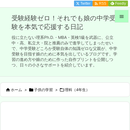

Twitter
Feedly
RSS

受験経験ゼロ！それでも娘の中学受
験を本気で応援する日記

メニュ
役に立たない理系Ph.D.・MBA・英検1級を武器に、公立

中・高、私立大・院と推薦のみで進学してしまったせい
で、中学受験どころか受験自体の知識ゼロな父親が、中学
サイド
受験を目指す娘のために本気を出しているブログです。学

習の進め方や娘のために作った自作プリントを公開しつ
前へ
つ、日々の小さなサポートを紹介しています。

次へ


ホーム
>

子供の学習
>

理科（4年生）
検索