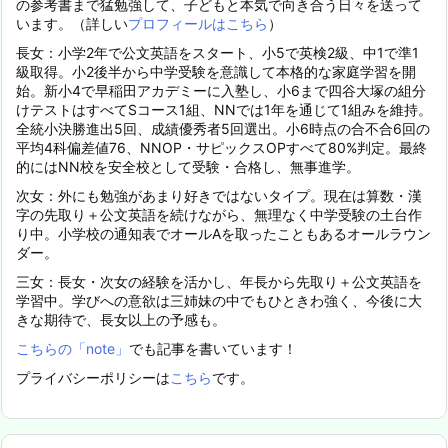
の参考書まで猛勉強して、子どもと本気で向き合う日々を送って
います。（詳しい
プロフィールはこちら
）
長女：小学2年で公文英語をスタート、小5で英検2級、中1で準1
級取得。小2後半から中学受験を意識して本格的な家庭学習を開
始。新小4で早稲田アカデミーに入塾し、小6まで四谷大塚の組分
けテストはすべてSコース1組、NNでは1年を通じて1組みを維持。
全統小決勝進出5回、成績優秀者5回選出。小6時点の合不合6回の
平均4科偏差値76、NNOP・サピックスOPすべて80%判定。最終
的にはNN校を安全校として受験・合格し、無事進学。
次女：外にも勉強があまり好きではないタイプ。現在は算数・漢
字の先取り＋公文英語を続けながら、無理なく中学受験の土台作
り中。小学校の通知表でオールAを取ったこともあるオールラウン
ダー。
三女：長女・次女の経験を活かし、年長から先取り＋公文英語を
学習中。学びへの意欲は三姉妹の中でもひときわ強く、今後に大
きな期待で、長女以上の予感も。
こちらの「note」
でも記事を書いています！
プライバシーポリシーは
こちら
です。