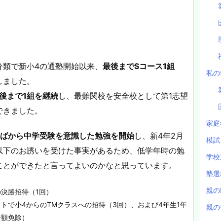
分類で新小4の通塾開始以来、
最後までSコース1組
私の
しました。
後まで1組を継続
し、最難関校を安全校として第1志望
できました。
家庭
半ばから中学受験を意識した勉強を開始
し、新4年2月
模
以下のお誘いを受けた事実があるため、低学年時の勉
学校
ことができたと言ってよいのかなと思っています。
塾
親の
決勝招待（1回）
トで小4からのTMクラスへの招待（3回）、および4年生1年
親の
全額免除）