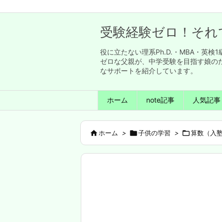
受験経験ゼロ！それ
役に立たない理系Ph.D.・MBA・
ゼロな父親が、中学受験を目指す娘の
なサポートを紹介しています。
ホーム
note記事
人気記事

ホーム
>

子供の学習
>

算数（入