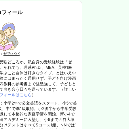
ロフィール
：
ぜろパパ
受験どころか、私自身の受験経験は「ゼ
。それでも、理系Ph.D.、MBA、英検1級
学ぶこと自体は好きなタイプ。とはいえ中
験にはまったく通用せず、子ども向け漫画
四教科の参考書まで猛勉強して、子どもと
で向き合う日々を送っています。（詳しい
フィールはこちら
）
：小学2年で公文英語をスタート、小5で英
級、中1で準1級取得。小2後半から中学受験
識して本格的な家庭学習を開始。新小4で
田アカデミーに入塾し、小6まで四谷大塚
分けテストはすべてSコース1組、NNでは1