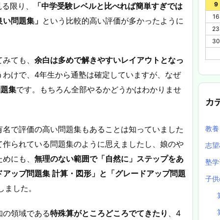
9
見る限り、
「中学受験レベルと比べれば簡単すぎでは
16
良い問題集」
という比較的高い評価が多かったように
23
30
てみても、
余白は多めで解きやすいレイアウトとなっ
うわけで、4年生から通塾は確定していますが、なぜ
問題集
です。もちろん全部やるかどうかはわかりませ
カ
教
有名で評価の高い問題集もあることは知っていました
て作られている問題集のように思えましたし、娘のや
志望
ためにも、
無理のない範囲で「自然に」ステップをあ
塾
ドアップ問題集 計算・図形」と「グレードアップ問題
子供
しました。
知の領域である
特殊算がところどころでてきたり
、4