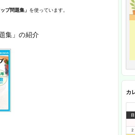
アップ問題集」
を使っています。
題集」の紹介
カ
日
2