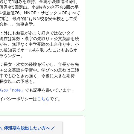
通じて1組みを維持。全統小決勝進出5回、
優秀者5回選出。小6時点の合不合6回の平
科偏差値76、NNOP・サピックスOPすべて
%判定。最終的にはNN校を安全校として受
合格し、無事進学。
：外にも勉強があまり好きではないタイ
現在は算数・漢字の先取り＋公文英語を続
がら、無理なく中学受験の土台作り中。小
の通知表でオールAを取ったこともあるオ
ラウンダー。
：長女・次女の経験を活かし、年長から先
＋公文英語を学習中。学びへの意欲は三姉
中でもひときわ強く、今後に大きな期待
長女以上の予感も。
らの「note」
でも記事を書いています！
イバシーポリシーは
こちら
です。
＼ 停滞期を脱出したい方へ ／