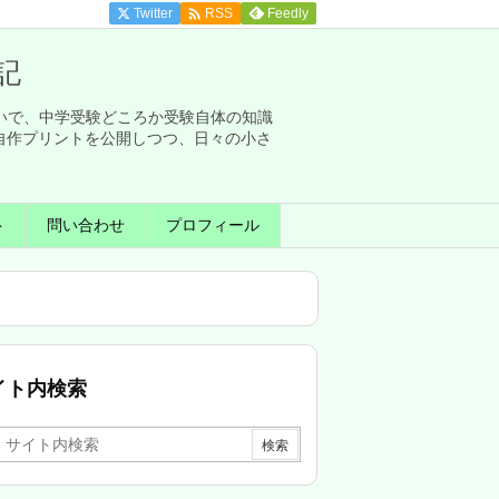

Twitter
Feedly
RSS
記
せいで、中学受験どころか受験自体の知識
自作プリントを公開しつつ、日々の小さ
ト
問い合わせ
プロフィール
イト内検索