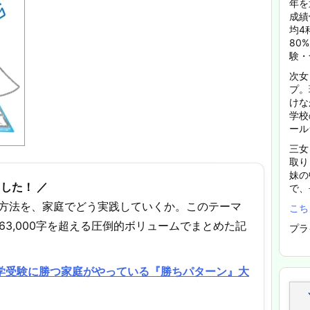
年を
成績
均4
80
験・
次女
プ。
けな
学校
ール
三女
取り
妹の
した！ ／
で、
方法を、家庭でどう実践していくか。このテーマ
こち
63,000字を超える圧倒的ボリュームでまとめた記
プラ
中学受験に勝つ家庭がやっている『勝ちパターン』大