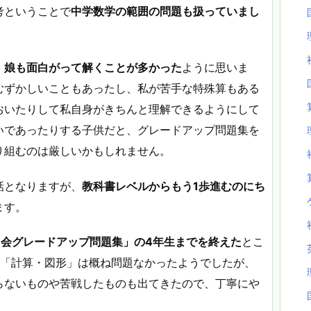
考ということで
中学数学の範囲の問題も扱っていまし
、
娘も面白がって解くことが多かった
ように思いま
むずかしいこともあったし、私が苦手な特殊算もある
おいたりして私自身がきちんと理解できるようにして
いであったりする子供だと、グレードアップ問題集を
り組むのは厳しいかもしれません。
話となりますが、
教科書レベルからもう1歩進むのにち
ます。
Z会グレードアップ問題集」の4年生までを終えた
とこ
、「計算・図形」は概ね問題なかったようでしたが、
らないものや苦戦したものも出てきたので、丁寧にや