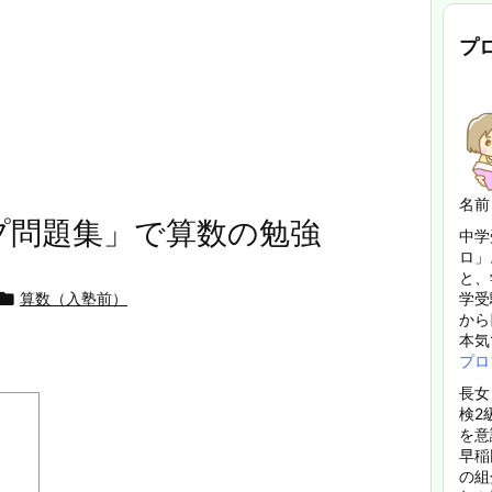
プ
名前
プ問題集」で算数の勉強
中学
ロ」
と、

算数（入塾前）
学受
から
本気
プロ
長女
検2
を意
早稲
の組