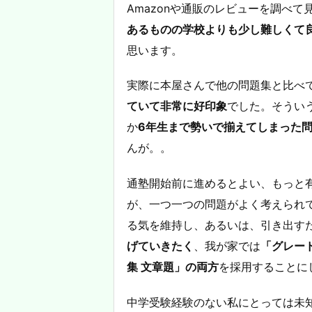
Amazonや通販のレビューを調べて
あるものの学校よりも少し難しくて
思います。
実際に本屋さんで他の問題集と比べ
ていて非常に好印象
でした。そうい
か
6年生まで勢いで揃えてしまった
んが。。
通塾開始前に進めるとよい、
もっと
が、一つ一つの問題がよく考えられ
る気を維持し、あるいは、引き出す
げていきたく
、我が家では
「グレー
集 文章題」の両方
を採用することに
中学受験経験のない私にとっては未