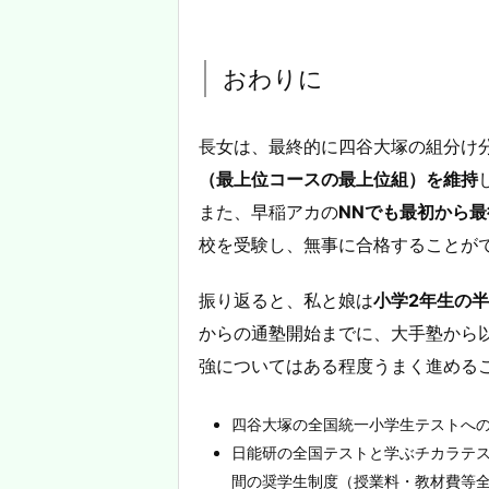
おわりに
長女は、最終的に四谷大塚の組分け
（最上位コースの最上位組）を維持
また、早稲アカの
NNでも最初から最
校を受験し、無事に合格することが
振り返ると、私と娘は
小学2年生の
からの通塾開始までに、大手塾から
強についてはある程度うまく進める
四谷大塚の全国統一小学生テストへの
日能研の全国テストと学ぶチカラテス
間の奨学生制度（授業料・教材費等