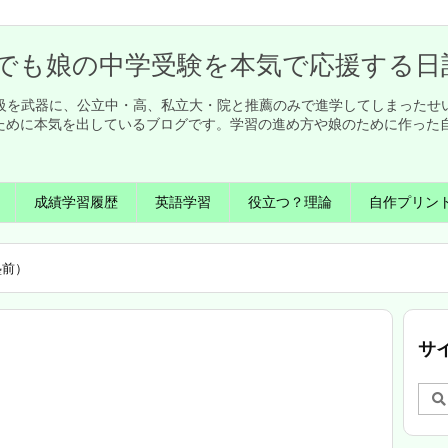
でも娘の中学受験を本気で応援する日
英検1級を武器に、公立中・高、私立大・院と推薦のみで進学してしまった
ために本気を出しているブログです。学習の進め方や娘のために作った
成績学習履歴
英語学習
役立つ？理論
自作プリン
塾前）
サ