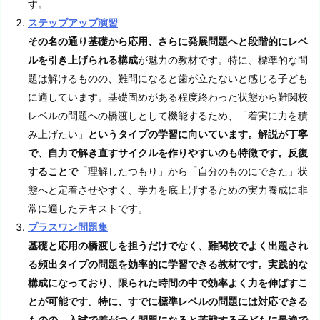
す。
ステップアップ演習
その名の通り基礎から応用、さらに発展問題へと段階的にレベ
ルを引き上げられる構成
が魅力の教材です。特に、標準的な問
題は解けるものの、難問になると歯が立たないと感じる子ども
に適しています。基礎固めがある程度終わった状態から難関校
レベルの問題への橋渡しとして機能するため、「着実に力を積
み上げたい」
というタイプの学習に向いています。解説が丁寧
で、自力で解き直すサイクルを作りやすいのも特徴です。反復
することで
「理解したつもり」から「自分のものにできた」状
態へと定着させやすく、学力を底上げするための実力養成に非
常に適したテキストです。
プラスワン問題集
基礎と応用の橋渡しを担うだけでなく、難関校でよく出題され
る頻出タイプの問題を効率的に学習できる教材です。実践的な
構成になっており、限られた時間の中で効率よく力を伸ばすこ
とが可能です。特に、すでに標準レベルの問題には対応できる
ものの、入試で差がつく問題になると苦戦する子どもに最適で