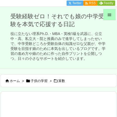

Twitter
Feedly
RSS

受験経験ゼロ！それでも娘の中学受
験を本気で応援する日記

メニュ
役に立たない理系Ph.D.・MBA・英検1級を武器に、公立

中・高、私立大・院と推薦のみで進学してしまったせい
で、中学受験どころか受験自体の知識ゼロな父親が、中学
サイド
受験を目指す娘のために本気を出しているブログです。学

習の進め方や娘のために作った自作プリントを公開しつ
前へ
つ、日々の小さなサポートを紹介しています。

次へ


ホーム
>

子供の学習
>

算数
検索