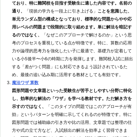
ており、特に難関校を目指す受験生に適した内容です。名前の
通り、
「現状の学力を一段上に引き上げる」
ことを意識した、
単元ランダム型の構成となっており、標準的な問題からやや応
用レベルの問題まで段階的に取り組めます。
単に解法を暗記す
るのではなく、
「なぜこのアプローチで解けるのか」という思
考のプロセスを重視している点が特徴です。特に、算数の応用
力や論理的思考力を強化したい子に最適で、基礎力が定着して
いる小5後半〜小6の時期に力を発揮します。難関校入試に頻出
する「差がつく問題」にも対応できるよう設計されているた
め、最後の追い込み期に活用する教材としても有効です。
魔法ワザ 算数
図形問題や文章題といった受験生が苦手としやすい分野に特化
し、効率的な解法の「ワザ」を学べる教材です。ただ解き方を
示すのではなく、
「このタイプの問題ではこのアプローチが有
効」というパターンを明確に示してくれるのが特徴です。特に
図形問題では補助線の引き方や比の活用、文章題では整理の仕
方や式の立て方など、入試頻出の解法を効率よく習得できま