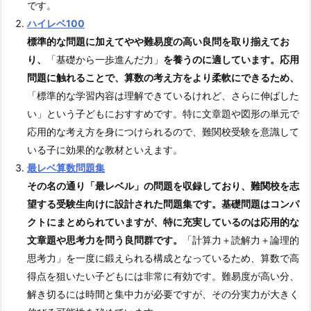
です。
ハイレベ100
標準的な問題に加えてやや難易度の高い良問を取り揃えてお
り、
「基礎から一歩進んだ力」
を養うのに適しています。応用
問題に触れることで、算数の考え方をより柔軟にできるため、
「標準的な学習内容は理解できているけれど、さらに伸ばした
い」という子どもにおすすめです。特に文章題や図形の単元で
応用的な考え方を身につけられるので、難関校受験を意識して
いる子に効果的な教材といえます。
最レベ算数問題集
その名の通り「最レベル」の問題を収録しており、難関校を志
望する受験生向けに設計された問題集です。基礎問題はコンパ
クトにまとめられていますが、特に充実しているのは応用的な
文章題や思考力を問う良問群です。
「計算力＋読解力＋論理的
思考力」を一度に鍛えられる構成となっているため、算数で高
得点を狙いたい子どもには非常に有効です。難易度が高い分、
解き切るには時間と集中力が必要ですが、その分実力が大きく