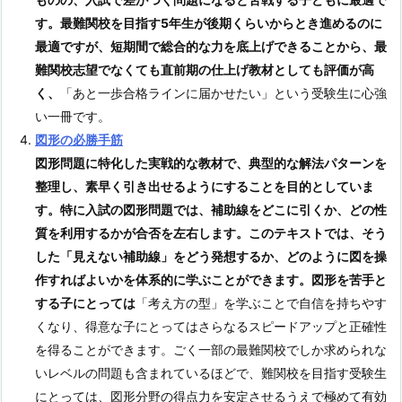
す。最難関校を目指す5年生が後期くらいからとき進めるのに
最適ですが、短期間で総合的な力を底上げできることから、最
難関校志望でなくても直前期の仕上げ教材としても評価が高
く、
「あと一歩合格ラインに届かせたい」という受験生に心強
い一冊です。
図形の必勝手筋
図形問題に特化した実戦的な教材で、典型的な解法パターンを
整理し、素早く引き出せるようにすることを目的としていま
す。特に入試の図形問題では、補助線をどこに引くか、どの性
質を利用するかが合否を左右します。このテキストでは、そう
した「見えない補助線」をどう発想するか、どのように図を操
作すればよいかを体系的に学ぶことができます。図形を苦手と
する子にとっては
「考え方の型」を学ぶことで自信を持ちやす
くなり、得意な子にとってはさらなるスピードアップと正確性
を得ることができます。ごく一部の最難関校でしか求められな
いレベルの問題も含まれているほどで、難関校を目指す受験生
にとっては、図形分野の得点力を安定させるうえで極めて有効