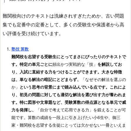
難関校向けのテキストは洗練されすぎたためか、古い問題
集でも定番中の定番として、多くの受験生や保護者から高
い評価を受け続けています。
塾技 算数
難関校を志望する受験生にとってまさにぴったりのテキストで
す。特定の単元ごとに
頻出かつ実戦的な「技」
を解説してお
り、入試に直結する力をつけることができます。大きな特徴
は、単なる解法の暗記にとどまらず、
「なぜその解法を選ぶの
か」
という思考の背景にまで踏み込んでいる点です。これによ
り、初見の問題に対しても適切な解法を選び出す力が養われま
す。特に図形や文章題など、受験算数の得点源となる単元で威
力を発揮し、
「自分で考えて応用できる力」を鍛えることが可
能です。算数の成績を一段上に引き上げたい小6生や、御三
家・難関校を志望する生徒にとっては欠かせない一冊といえま