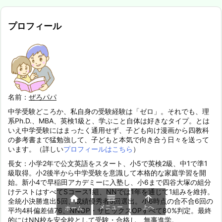
プロフィール
名前：
ぜろパパ
中学受験どころか、私自身の受験経験は「ゼロ」。それでも、理
系Ph.D.、MBA、英検1級と、学ぶこと自体は好きなタイプ。とは
いえ中学受験にはまったく通用せず、子ども向け漫画から四教科
の参考書まで猛勉強して、子どもと本気で向き合う日々を送って
います。（詳しい
プロフィールはこちら
）
長女：小学2年で公文英語をスタート、小5で英検2級、中1で準1
級取得。小2後半から中学受験を意識して本格的な家庭学習を開
始。新小4で早稲田アカデミーに入塾し、小6まで四谷大塚の組分
けテストはすべてSコース1組、NNでは1年を通じて1組みを維持。



全統小決勝進出5回、成績優秀者5回選出。小6時点の合不合6回の
メニュー
上へ
ホーム
平均4科偏差値76、NNOP・サピックスOPすべて80%判定。最終
的にはNN校を安全校として受験・合格し、無事進学。