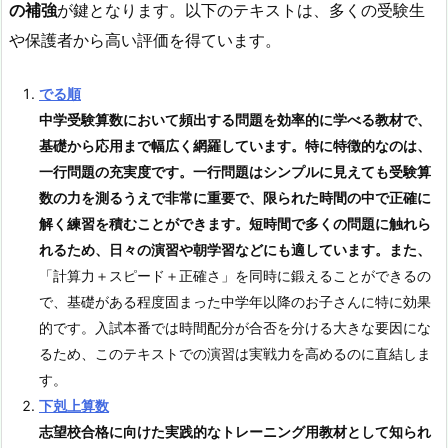
の補強
が鍵となります。以下のテキストは、多くの受験生
や保護者から高い評価を得ています。
でる順
中学受験算数において頻出する問題を効率的に学べる教材で、
基礎から応用まで幅広く網羅しています。特に特徴的なのは、
一行問題の充実度です。一行問題はシンプルに見えても受験算
数の力を測るうえで非常に重要で、限られた時間の中で正確に
解く練習を積むことができます。短時間で多くの問題に触れら
れるため、日々の演習や朝学習などにも適しています。また、
「計算力＋スピード＋正確さ」を同時に鍛えることができるの
で、基礎がある程度固まった中学年以降のお子さんに特に効果
的です。入試本番では時間配分が合否を分ける大きな要因にな
るため、このテキストでの演習は実戦力を高めるのに直結しま
す。
下剋上算数
志望校合格に向けた実践的なトレーニング用教材として知られ