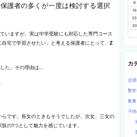
9
る保護者の多くが一度は検討する選択
16
23
30
れていますが、実は中学受験にも対応した専門コース
に自宅で学習させたい」と考える保護者にとって、
Z
カ
ました。その理由は…
志望
る
塾
教
子供
からです。長女のときもそうでしたが、次女、三女の
択肢の1つとして魅力を感じています。