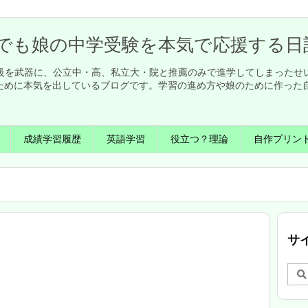
でも娘の中学受験を本気で応援する日
英検1級を武器に、公立中・高、私立大・院と推薦のみで進学してしまった
ために本気を出しているブログです。学習の進め方や娘のために作った
成績学習履歴
英語学習
役立つ？理論
自作プリン
サ