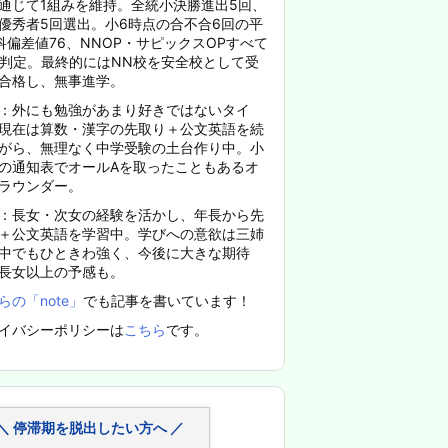
通じて1組みを維持。全統小決勝進出5回、
優秀者5回選出。小6時点の合不合6回の平
科偏差値76、NNOP・サピックスOPすべて
%判定。最終的にはNN校を安全校として受
合格し、無事進学。
：外にも勉強があまり好きではないタイ
現在は算数・漢字の先取り＋公文英語を続
がら、無理なく中学受験の土台作り中。小
の通知表でオールAを取ったこともあるオ
ラウンダー。
：長女・次女の経験を活かし、年長から先
＋公文英語を学習中。学びへの意欲は三姉
中でもひときわ強く、今後に大きな期待
長女以上の予感も。
らの「note」
でも記事を書いています！
イバシーポリシーは
こちら
です。
＼ 停滞期を脱出したい方へ ／