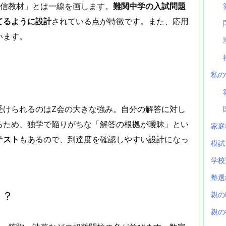
通信教材」とは一線を画します。
難関中学の入試問題
てるように設計
されている点が特徴です。また、応用
います。
私の
受けられるのはZ会の大きな強み。自分の解答に対し
るため、独学で陥りがちな「解答の根拠が曖昧」とい
家庭
テスト
もあるので、到達度を確認しやすい設計になっ
模
学校
塾
き？
親の
親の