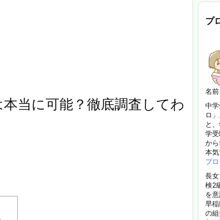
プ
名前
は本当に可能？徹底調査してわ
中学
ロ」
と、
学受
から
本気
プロ
長女
検2
を意
早稲
の組