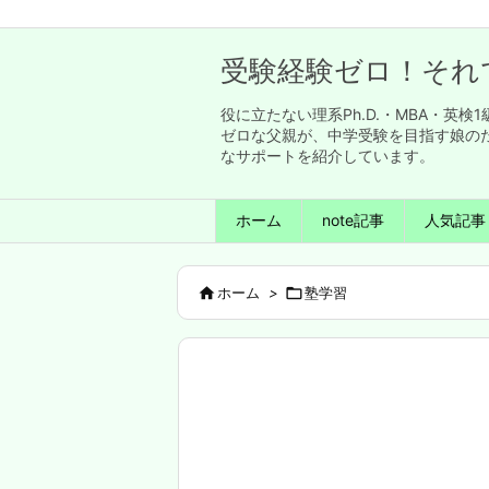
受験経験ゼロ！それ
役に立たない理系Ph.D.・MBA・
ゼロな父親が、中学受験を目指す娘の
なサポートを紹介しています。
ホーム
note記事
人気記事

ホーム
>

塾学習