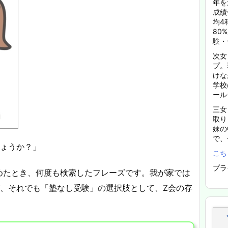
年を
成績
均4
80
験・
次女
プ。
けな
学校
ール
三女
取り
妹の
で、
しょうか？」
こち
プラ
めたとき、何度も検索したフレーズです。我が家では
が、それでも「塾なし受験」の選択肢として、Z会の存