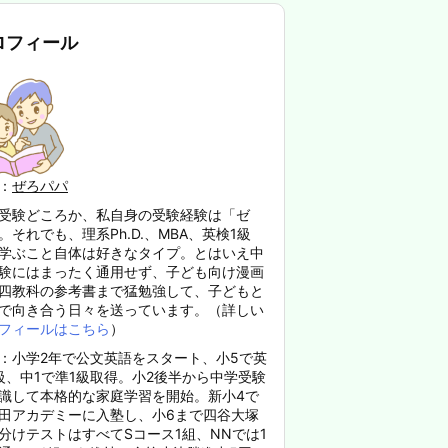
ロフィール
：
ぜろパパ
受験どころか、私自身の受験経験は「ゼ
。それでも、理系Ph.D.、MBA、英検1級
学ぶこと自体は好きなタイプ。とはいえ中
験にはまったく通用せず、子ども向け漫画
四教科の参考書まで猛勉強して、子どもと
で向き合う日々を送っています。（詳しい
フィールはこちら
）
：小学2年で公文英語をスタート、小5で英
級、中1で準1級取得。小2後半から中学受験
識して本格的な家庭学習を開始。新小4で
田アカデミーに入塾し、小6まで四谷大塚
分けテストはすべてSコース1組、NNでは1