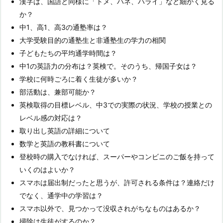
漢字は、国語と同様に「トメ、ハネ、ハライ」など細かく見る
か？
中1、高1、高3の通塾率は？
大学受験目的の通塾生と非通塾生の学力の相関
子どもたちの平均通学時間は？
中1の英語力の分布は？英検で。そのうち、帰国子女は？
学校に何時ごろに着く生徒が多いか？
部活動は、兼部可能か？
英検取得の目標レベル、中3での実際の状況、学校の授業との
レベル感の対応は？
取り出し英語の詳細について
数学と英語の教科書について
登校時の購入でなければ、スーパーやコンビニのご飯を持って
いくのはよいか？
スマホは届出制だったと思うが、許可される条件は？連絡だけ
でなく、通学中の学習は？
スマホ以外で、見つかって没収されがちなものはあるか？
掃除は生徒がするのか？