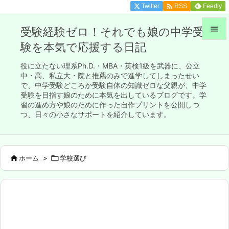

Twitter
Feedly
RSS

受験経験ゼロ！それでも娘の中学受
験を本気で応援する日記

メニュ
役に立たない理系Ph.D.・MBA・英検1級を武器に、公立

中・高、私立大・院と推薦のみで進学してしまったせい
で、中学受験どころか受験自体の知識ゼロな父親が、中学
サイド
受験を目指す娘のために本気を出しているブログです。学

習の進め方や娘のために作った自作プリントを公開しつ
前へ
つ、日々の小さなサポートを紹介しています。

次へ


ホーム
>

学校選び
検索