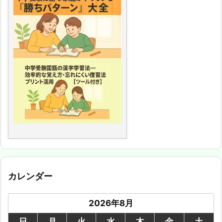
カレンダー
2026年8月
日
月
火
水
木
金
土