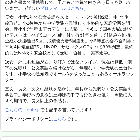
の参考書まで猛勉強して、子どもと本気で向き合う日々を送って
います。（詳しい
プロフィールはこちら
）
長女：小学2年で公文英語をスタート、小5で英検2級、中1で準1
級取得。小2後半から中学受験を意識して本格的な家庭学習を開
始。新小4で早稲田アカデミーに入塾し、小6まで四谷大塚の組分
けテストはすべてSコース1組、NNでは1年を通じて1組みを維持。
全統小決勝進出5回、成績優秀者5回選出。小6時点の合不合6回の
平均4科偏差値76、NNOP・サピックスOPすべて80%判定。最終
的にはNN校を安全校として受験・合格し、無事進学。
次女：外にも勉強があまり好きではないタイプ。現在は算数・漢
字の先取り＋公文英語を続けながら、無理なく中学受験の土台作
り中。小学校の通知表でオールAを取ったこともあるオールラウン
ダー。
三女：長女・次女の経験を活かし、年長から先取り＋公文英語を
学習中。学びへの意欲は三姉妹の中でもひときわ強く、今後に大
きな期待で、長女以上の予感も。
こちらの「note」
でも記事を書いています！
プライバシーポリシーは
こちら
です。