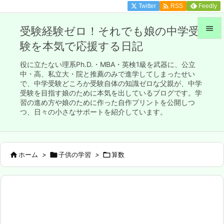

Twitter
Feedly
RSS

受験経験ゼロ！それでも娘の中学受
験を本気で応援する日記

メニュ
役に立たない理系Ph.D.・MBA・英検1級を武器に、公立

中・高、私立大・院と推薦のみで進学してしまったせい
で、中学受験どころか受験自体の知識ゼロな父親が、中学
サイド
受験を目指す娘のために本気を出しているブログです。学

習の進め方や娘のために作った自作プリントを公開しつ
前へ
つ、日々の小さなサポートを紹介しています。

次へ


ホーム
>

子供の学習
>

算数
検索