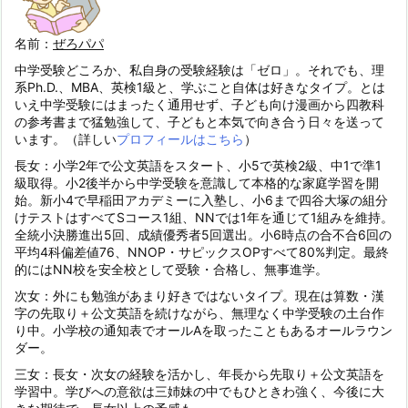
名前：
ぜろパパ
中学受験どころか、私自身の受験経験は「ゼロ」。それでも、理
系Ph.D.、MBA、英検1級と、学ぶこと自体は好きなタイプ。とは
いえ中学受験にはまったく通用せず、子ども向け漫画から四教科
の参考書まで猛勉強して、子どもと本気で向き合う日々を送って
います。（詳しい
プロフィールはこちら
）
長女：小学2年で公文英語をスタート、小5で英検2級、中1で準1
級取得。小2後半から中学受験を意識して本格的な家庭学習を開
始。新小4で早稲田アカデミーに入塾し、小6まで四谷大塚の組分
けテストはすべてSコース1組、NNでは1年を通じて1組みを維持。
全統小決勝進出5回、成績優秀者5回選出。小6時点の合不合6回の
平均4科偏差値76、NNOP・サピックスOPすべて80%判定。最終
的にはNN校を安全校として受験・合格し、無事進学。
次女：外にも勉強があまり好きではないタイプ。現在は算数・漢
字の先取り＋公文英語を続けながら、無理なく中学受験の土台作
り中。小学校の通知表でオールAを取ったこともあるオールラウン
ダー。
三女：長女・次女の経験を活かし、年長から先取り＋公文英語を
学習中。学びへの意欲は三姉妹の中でもひときわ強く、今後に大