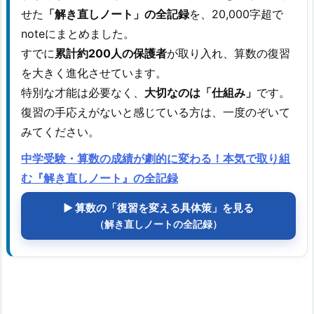
せた
「解き直しノート」の全記録
を、20,000字超で
noteにまとめました。
すでに
累計約200人の保護者
が取り入れ、算数の復習
を大きく進化させています。
特別な才能は必要なく、
大切なのは「仕組み」
です。
復習の手応えがないと感じている方は、一度のぞいて
みてください。
中学受験・算数の成績が劇的に変わる！本気で取り組
む『解き直しノート』の全記録
▶ 算数の「復習を変える具体策」を見る
（解き直しノートの全記録）