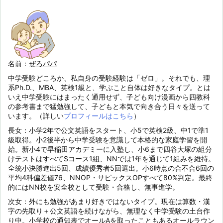
名前：
ぜろパパ
中学受験どころか、私自身の受験経験は「ゼロ」。それでも、理
系Ph.D.、MBA、英検1級と、学ぶこと自体は好きなタイプ。とは
いえ中学受験にはまったく通用せず、子ども向け漫画から四教科
の参考書まで猛勉強して、子どもと本気で向き合う日々を送って
います。（詳しい
プロフィールはこちら
）
長女：小学2年で公文英語をスタート、小5で英検2級、中1で準1
級取得。小2後半から中学受験を意識して本格的な家庭学習を開
始。新小4で早稲田アカデミーに入塾し、小6まで四谷大塚の組分
けテストはすべてSコース1組、NNでは1年を通じて1組みを維持。
全統小決勝進出5回、成績優秀者5回選出。小6時点の合不合6回の
平均4科偏差値76、NNOP・サピックスOPすべて80%判定。最終
的にはNN校を安全校として受験・合格し、無事進学。
次女：外にも勉強があまり好きではないタイプ。現在は算数・漢
字の先取り＋公文英語を続けながら、無理なく中学受験の土台作
り中。小学校の通知表でオールAを取ったこともあるオールラウン