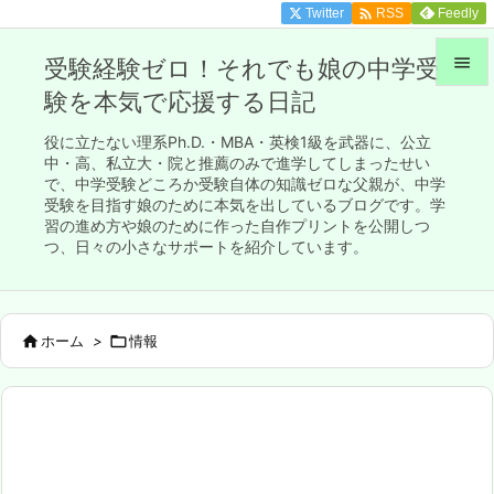

Twitter
Feedly
RSS

受験経験ゼロ！それでも娘の中学受
験を本気で応援する日記

メニュ
役に立たない理系Ph.D.・MBA・英検1級を武器に、公立

中・高、私立大・院と推薦のみで進学してしまったせい
で、中学受験どころか受験自体の知識ゼロな父親が、中学
サイド
受験を目指す娘のために本気を出しているブログです。学

習の進め方や娘のために作った自作プリントを公開しつ
前へ
つ、日々の小さなサポートを紹介しています。

次へ


ホーム
>

情報
検索