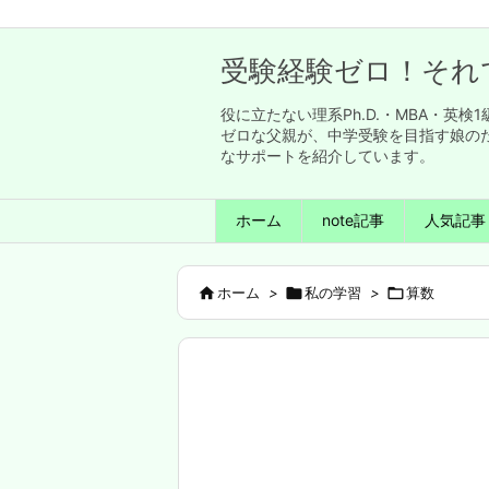
受験経験ゼロ！それ
役に立たない理系Ph.D.・MBA・
ゼロな父親が、中学受験を目指す娘の
なサポートを紹介しています。
ホーム
note記事
人気記事

ホーム
>

私の学習
>

算数