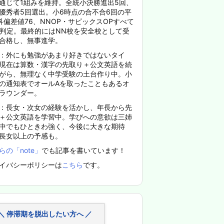
通じて1組みを維持。全統小決勝進出5回、
優秀者5回選出。小6時点の合不合6回の平
科偏差値76、NNOP・サピックスOPすべて
%判定。最終的にはNN校を安全校として受
合格し、無事進学。
：外にも勉強があまり好きではないタイ
現在は算数・漢字の先取り＋公文英語を続
がら、無理なく中学受験の土台作り中。小
の通知表でオールAを取ったこともあるオ
ラウンダー。
：長女・次女の経験を活かし、年長から先
＋公文英語を学習中。学びへの意欲は三姉
中でもひときわ強く、今後に大きな期待
長女以上の予感も。
らの「note」
でも記事を書いています！
イバシーポリシーは
こちら
です。
＼ 停滞期を脱出したい方へ ／