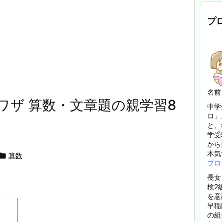
プ
名前
ワザ 算数・文章題の親学習8
中学
ロ」
と、
学受
から
本気

算数
プロ
長女
検2
を意
早稲
の組