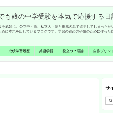
でも娘の中学受験を本気で応援する日
英検1級を武器に、公立中・高、私立大・院と推薦のみで進学してしまった
ために本気を出しているブログです。学習の進め方や娘のために作った
成績学習履歴
英語学習
役立つ？理論
自作プリン
サ