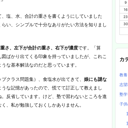
9
16
て、塩、水、合計の重さを書くようにしていました
23
くらい、シンプルで十分なありがたい方法を知りまし
30
の重さ、左下が合計の重さ、右下が濃度
です。「算
ん図ばかり出てくる印象を持っていましたが、これこ
カ
ような基本解法なのだと思っています。
教
ップクラス問題集）、食塩水が出てきて、
娘にも謎な
志望
ような記憶があったので、慌てて訂正して教えまし
塾
ね。反省しています。けど、塾で習わないところを進
子供
なく、私が勉強しておくしかありません。