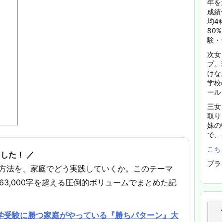
年を
成績
均4
80
験・
次女
プ。
けな
学校
ール
三女
取り
妹の
で、
こち
した！ ／
プラ
方法を、家庭でどう実践していくか。このテーマ
63,000字を超える圧倒的ボリュームでまとめた記
中学受験に勝つ家庭がやっている『勝ちパターン』大