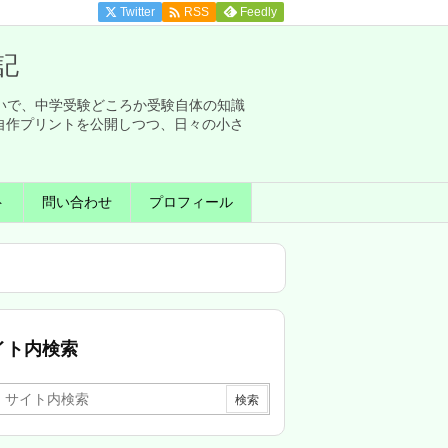

Twitter
Feedly
RSS
記
せいで、中学受験どころか受験自体の知識
自作プリントを公開しつつ、日々の小さ
ト
問い合わせ
プロフィール
イト内検索