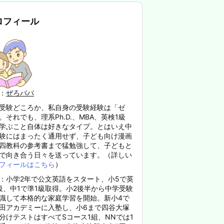
ロフィール
：
ぜろパパ
受験どころか、私自身の受験経験は「ゼ
。それでも、理系Ph.D.、MBA、英検1級
学ぶこと自体は好きなタイプ。とはいえ中
験にはまったく通用せず、子ども向け漫画
四教科の参考書まで猛勉強して、子どもと
で向き合う日々を送っています。（詳しい
フィールはこちら
）
：小学2年で公文英語をスタート、小5で英
級、中1で準1級取得。小2後半から中学受験
識して本格的な家庭学習を開始。新小4で
田アカデミーに入塾し、小6まで四谷大塚
分けテストはすべてSコース1組、NNでは1