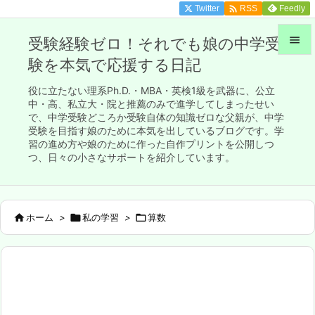

Twitter
Feedly
RSS

受験経験ゼロ！それでも娘の中学受
験を本気で応援する日記

メニュ
役に立たない理系Ph.D.・MBA・英検1級を武器に、公立

中・高、私立大・院と推薦のみで進学してしまったせい
で、中学受験どころか受験自体の知識ゼロな父親が、中学
サイド
受験を目指す娘のために本気を出しているブログです。学

習の進め方や娘のために作った自作プリントを公開しつ
前へ
つ、日々の小さなサポートを紹介しています。

次へ


ホーム
>

私の学習
>

算数
検索