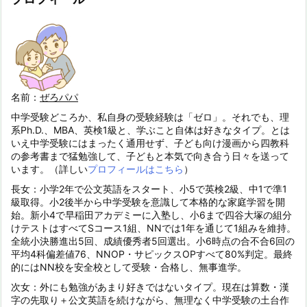
名前：
ぜろパパ
中学受験どころか、私自身の受験経験は「ゼロ」。それでも、理
系Ph.D.、MBA、英検1級と、学ぶこと自体は好きなタイプ。とは
いえ中学受験にはまったく通用せず、子ども向け漫画から四教科
の参考書まで猛勉強して、子どもと本気で向き合う日々を送って
います。（詳しい
プロフィールはこちら
）
長女：小学2年で公文英語をスタート、小5で英検2級、中1で準1
級取得。小2後半から中学受験を意識して本格的な家庭学習を開
始。新小4で早稲田アカデミーに入塾し、小6まで四谷大塚の組分
けテストはすべてSコース1組、NNでは1年を通じて1組みを維持。
全統小決勝進出5回、成績優秀者5回選出。小6時点の合不合6回の
平均4科偏差値76、NNOP・サピックスOPすべて80%判定。最終
的にはNN校を安全校として受験・合格し、無事進学。
次女：外にも勉強があまり好きではないタイプ。現在は算数・漢
字の先取り＋公文英語を続けながら、無理なく中学受験の土台作