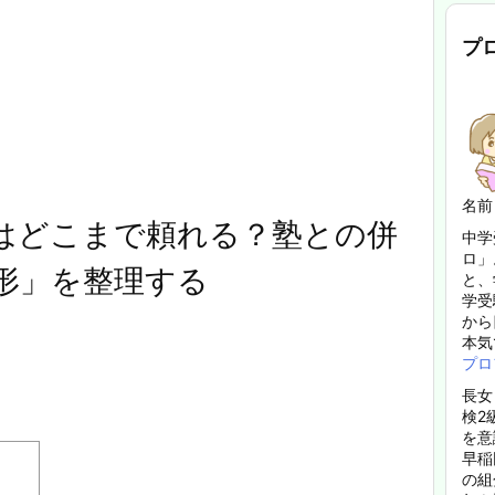
プ
名前
はどこまで頼れる？塾との併
中学
ロ」
形」を整理する
と、
学受
から
本気
プロ
長女
検2
を意
早稲
の組