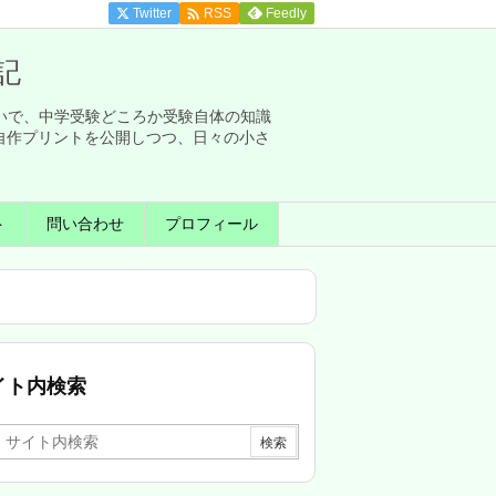

Twitter
Feedly
RSS
記
せいで、中学受験どころか受験自体の知識
自作プリントを公開しつつ、日々の小さ
ト
問い合わせ
プロフィール
イト内検索