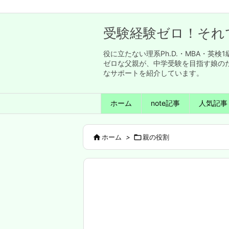
受験経験ゼロ！それ
役に立たない理系Ph.D.・MBA・
ゼロな父親が、中学受験を目指す娘の
なサポートを紹介しています。
ホーム
note記事
人気記事

ホーム
>

親の役割