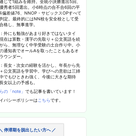
通じて1組みを維持。全統小決勝進出5回、
優秀者5回選出。小6時点の合不合6回の平
科偏差値76、NNOP・サピックスOPすべて
%判定。最終的にはNN校を安全校として受
合格し、無事進学。
：外にも勉強があまり好きではないタイ
現在は算数・漢字の先取り＋公文英語を続
がら、無理なく中学受験の土台作り中。小
の通知表でオールAを取ったこともあるオ
ラウンダー。
：長女・次女の経験を活かし、年長から先
＋公文英語を学習中。学びへの意欲は三姉
中でもひときわ強く、今後に大きな期待
長女以上の予感も。
らの「note」
でも記事を書いています！
イバシーポリシーは
こちら
です。
＼ 停滞期を脱出したい方へ ／