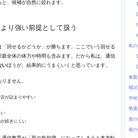
ると、候補が自然に絞れます。
」より強い前提として扱う
私の
は「回せるかどうか」が勝ちます。ここでいう回せる
家庭全体の体力や時間も含みます。だから私は、通信
ない
ほうが、結果的にうまくいくと思っています。
家庭
ありません。
模
予定が詰まりやすい
学校
る
塾
しい
親の
強が続きにくい
親の
、通信教育が「親の負担増」になってしまうと本末転