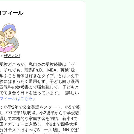
ロフィール
：
ぜろパパ
受験どころか、私自身の受験経験は「ゼ
。それでも、理系Ph.D.、MBA、英検1級
学ぶこと自体は好きなタイプ。とはいえ中
験にはまったく通用せず、子ども向け漫画
四教科の参考書まで猛勉強して、子どもと
で向き合う日々を送っています。（詳しい
フィールはこちら
）
：小学2年で公文英語をスタート、小5で英
級、中1で準1級取得。小2後半から中学受験
識して本格的な家庭学習を開始。新小4で
田アカデミーに入塾し、小6まで四谷大塚
分けテストはすべてSコース1組、NNでは1