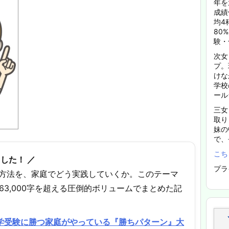
年を
成績
均4
80
験・
次女
プ。
けな
学校
ール
三女
取り
妹の
で、
こち
した！ ／
プラ
方法を、家庭でどう実践していくか。このテーマ
63,000字を超える圧倒的ボリュームでまとめた記
中学受験に勝つ家庭がやっている『勝ちパターン』大