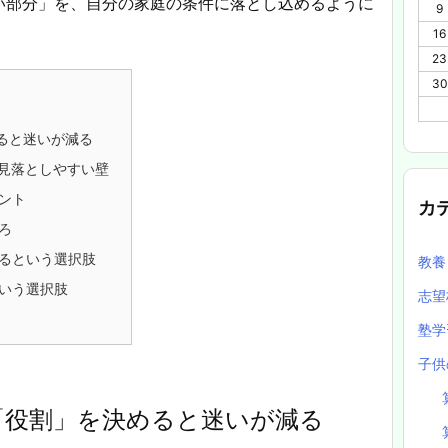
い部分」を、自分の家庭の条件に落とし込めるように
9
16
23
30
ると迷いが減る
見落としやすい壁
ント
カ
ろ
るという選択肢
教
いう選択肢
志望
塾
子供
「役割」を決めると迷いが減る