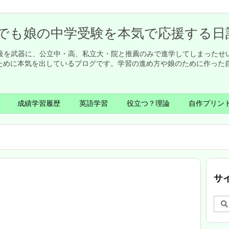
でも娘の中学受験を本気で応援する日
英検1級を武器に、公立中・高、私立大・院と推薦のみで進学してしまった
ために本気を出しているブログです。学習の進め方や娘のために作った
成績学習履歴
英語学習
役立つ？理論
自作プリン
サ