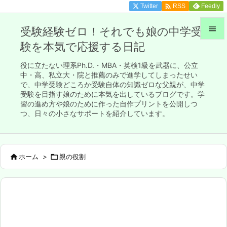

Twitter
Feedly
RSS

受験経験ゼロ！それでも娘の中学受
験を本気で応援する日記

メニュ
役に立たない理系Ph.D.・MBA・英検1級を武器に、公立

中・高、私立大・院と推薦のみで進学してしまったせい
で、中学受験どころか受験自体の知識ゼロな父親が、中学
サイド
受験を目指す娘のために本気を出しているブログです。学

習の進め方や娘のために作った自作プリントを公開しつ
前へ
つ、日々の小さなサポートを紹介しています。

次へ


ホーム
>

親の役割
検索