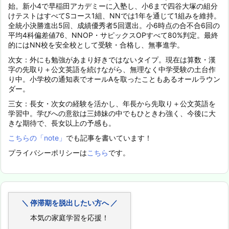
始。新小4で早稲田アカデミーに入塾し、小6まで四谷大塚の組分
けテストはすべてSコース1組、NNでは1年を通じて1組みを維持。
全統小決勝進出5回、成績優秀者5回選出。小6時点の合不合6回の
平均4科偏差値76、NNOP・サピックスOPすべて80%判定。最終
的にはNN校を安全校として受験・合格し、無事進学。
次女：外にも勉強があまり好きではないタイプ。現在は算数・漢
字の先取り＋公文英語を続けながら、無理なく中学受験の土台作
り中。小学校の通知表でオールAを取ったこともあるオールラウン
ダー。
三女：長女・次女の経験を活かし、年長から先取り＋公文英語を
学習中。学びへの意欲は三姉妹の中でもひときわ強く、今後に大
きな期待で、長女以上の予感も。
こちらの「note」
でも記事を書いています！
プライバシーポリシーは
こちら
です。
＼ 停滞期を脱出したい方へ ／
本気の家庭学習を応援！