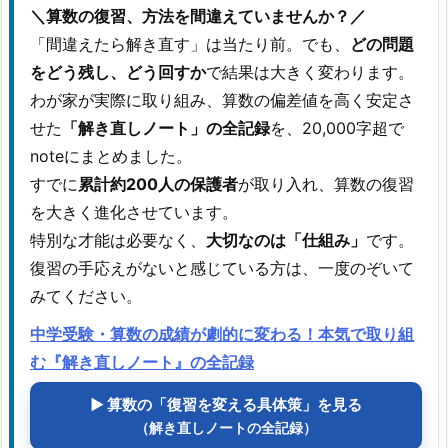
＼算数の復習、方法を間違えていませんか？／
「間違えたら解き直す」は当たり前。でも、
どの問題
をどう残し、どう回すか
で結果は大きく変わります。
わが家が実際に取り組み、算数の偏差値を高く安定さ
せた
「解き直しノート」の全記録
を、20,000字超で
noteにまとめました。
すでに
累計約200人の保護者
が取り入れ、算数の復習
を大きく進化させています。
特別な才能は必要なく、
大切なのは「仕組み」
です。
復習の手応えがないと感じている方は、一度のぞいて
みてください。
中学受験・算数の成績が劇的に変わる！本気で取り組
む『解き直しノート』の全記録
▶ 算数の「復習を変える具体策」を見る
（解き直しノートの全記録）