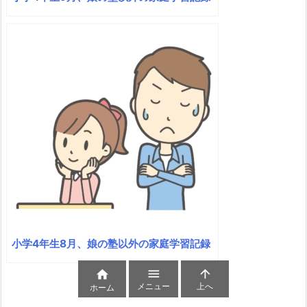
小学4年生8月、娘の塾以外の家庭学習記録



メニュー
上へ
ホーム