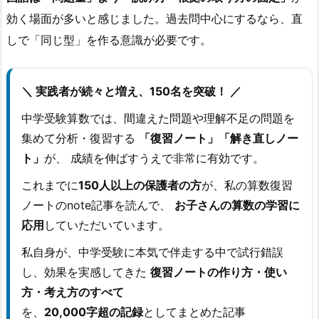
効く場面が多いと感じました。過去問中心にするなら、直
しで「同じ型」を作る意識が必要です。
＼ 実践者が続々と増え、150名を突破！ ／
中学受験算数では、間違えた問題や理解不足の問題を
集めて分析・復習する
「復習ノート」「解き直しノー
ト」
が、 成績を伸ばすうえで非常に有効です。
これまでに
150人以上の保護者の方
が、私の算数復習
ノートのnote記事を読んで、
お子さんの算数の学習に
応用
していただいています。
私自身が、中学受験に本気で伴走する中で試行錯誤
し、効果を実感してきた
復習ノートの作り方・使い
方・考え方のすべて
を、
20,000字超の記録
としてまとめた記事