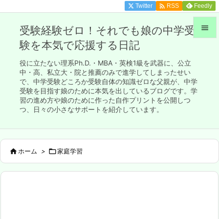

Twitter
Feedly
RSS

受験経験ゼロ！それでも娘の中学受
験を本気で応援する日記

メニュ
役に立たない理系Ph.D.・MBA・英検1級を武器に、公立

中・高、私立大・院と推薦のみで進学してしまったせい
で、中学受験どころか受験自体の知識ゼロな父親が、中学
サイド
受験を目指す娘のために本気を出しているブログです。学

習の進め方や娘のために作った自作プリントを公開しつ
前へ
つ、日々の小さなサポートを紹介しています。

次へ


ホーム
>

家庭学習
検索