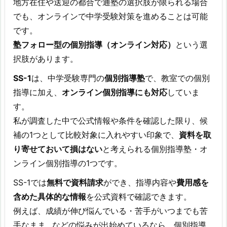
地方在住や送迎の都合で通塾の選択肢が限られる場合
でも、オンラインで中学受験対策を進めることは可能
です。
塾フォロー型の個別指導（オンライン対応）
という選
択肢があります。
SS-1
は、中学受験専門の
個別指導塾
で、教室での個別
指導に加え、
オンライン個別指導にも対応
していま
す。
私が調査した中で公式情報や条件を確認した限り、候
補の1つとして比較対象に入れやすい印象で、
資料を取
り寄せておいて損はない
と考えられる個別指導塾・オ
ンライン個別指導の1つです。
SS-1では
無料で資料請求
ができ、指導内容や
費用感を
含めた具体的な情報
を公式資料で確認できます。
例えば、成績が伸び悩んでいる・苦手がいつまでも苦
手なまま…などの悩みが出始めているなら、個別指導