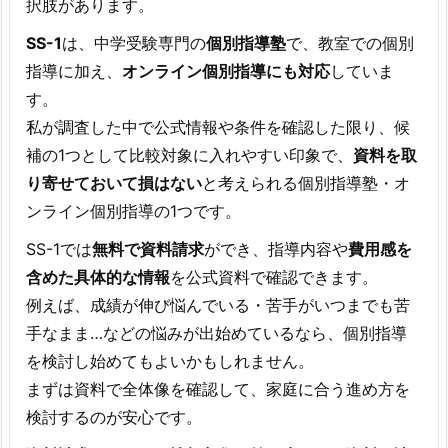
択肢があります。
SS-1
は、中学受験専門の
個別指導塾
で、教室での個別
指導に加え、
オンライン個別指導にも対応
していま
す。
私が調査した中で公式情報や条件を確認した限り、候
補の1つとして比較対象に入れやすい印象で、
資料を取
り寄せておいて損はない
と考えられる個別指導塾・オ
ンライン個別指導の1つです。
SS-1では
無料で資料請求
ができ、指導内容や
費用感を
含めた具体的な情報
を公式資料で確認できます。
例えば、成績が伸び悩んでいる・苦手がいつまでも苦
手なまま…などの悩みが出始めているなら、個別指導
を検討し始めてもよいかもしれません。
まずは資料で全体像を確認して、家庭に合う進め方を
検討するのが安心です。