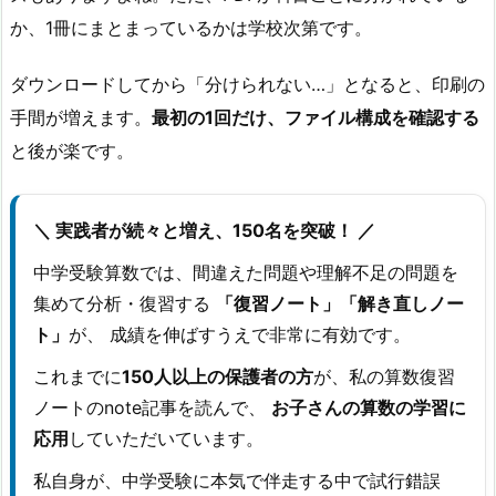
か、1冊にまとまっているかは学校次第です。
ダウンロードしてから「分けられない…」となると、印刷の
手間が増えます。
最初の1回だけ、ファイル構成を確認する
と後が楽です。
＼ 実践者が続々と増え、150名を突破！ ／
中学受験算数では、間違えた問題や理解不足の問題を
集めて分析・復習する
「復習ノート」「解き直しノー
ト」
が、 成績を伸ばすうえで非常に有効です。
これまでに
150人以上の保護者の方
が、私の算数復習
ノートのnote記事を読んで、
お子さんの算数の学習に
応用
していただいています。
私自身が、中学受験に本気で伴走する中で試行錯誤