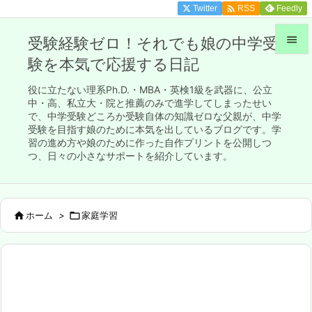

Twitter
Feedly
RSS

受験経験ゼロ！それでも娘の中学受
験を本気で応援する日記

メニュ
役に立たない理系Ph.D.・MBA・英検1級を武器に、公立

中・高、私立大・院と推薦のみで進学してしまったせい
で、中学受験どころか受験自体の知識ゼロな父親が、中学
サイド
受験を目指す娘のために本気を出しているブログです。学

習の進め方や娘のために作った自作プリントを公開しつ
前へ
つ、日々の小さなサポートを紹介しています。

次へ


ホーム
>

家庭学習
検索