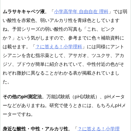
ムラサキキャベツ液
。「
小学高学年 自由自在 理科
」では弱
い酸性を赤紫色、弱いアルカリ性を青緑色としています
ね。予習シリーズの弱い酸性の写真も「これ、ピンク
か？」という気がしますので、参考までに色々補助資料に
は載せます。「
？に答える！小学理科
」には同様にアント
シアニンを含む指示薬として、アサガオ、ツユクサ、アカ
ジソ、ブドウが簡単に紹介されていて、中性付近の色がそ
れぞれ微妙に異なることがわかる表が掲載されていまし
た。
その他のpH測定法
。万能試験紙（pH試験紙）、pHメータ
ーなどがありますね。研究で使うときには、もちろんpHメ
ーターですね。
身近な酸性・中性・アルカリ性
。「
？に答える！小学理