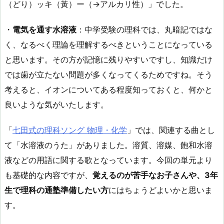
（どり）ッキ（黃）ー（→アルカリ性）」でした。
・
電気を通す水溶液
：中学受験の理科では、丸暗記ではな
く、なるべく理論を理解するべきということになっている
と思います。その方が記憶に残りやすいですし、知識だけ
では歯が立たない問題が多くなってくるためですね。そう
考えると、イオンについてある程度知っておくと、何かと
良いような気がいたします。
「
七田式の理科ソング 物理・化学
」では、関連する曲とし
て「水溶液のうた」がありました。溶質、溶媒、飽和水溶
液などの用語に関する歌となっています。今回の単元より
も基礎的な内容ですが、
覚えるのが苦手なお子さんや、3年
生で理科の通塾準備したい方
にはちょうどよいかと思いま
す。