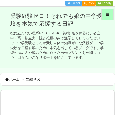

Twitter
Feedly
RSS

受験経験ゼロ！それでも娘の中学受
験を本気で応援する日記

メニュ
役に立たない理系Ph.D.・MBA・英検1級を武器に、公立

中・高、私立大・院と推薦のみで進学してしまったせい
で、中学受験どころか受験自体の知識ゼロな父親が、中学
サイド
受験を目指す娘のために本気を出しているブログです。学

習の進め方や娘のために作った自作プリントを公開しつ
前へ
つ、日々の小さなサポートを紹介しています。

次へ


ホーム
>

塾学習
検索