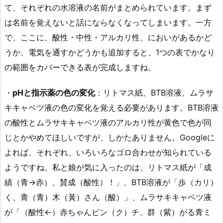
て、それぞれの水溶液の名前がまとめられています。まず
は名前を覚えないと話にならなくなってしまいます。一方
で、ここに、酸性・中性・アルカリ性、においがあるかど
うか、電気を通すかどうかも追加すると、1つの表でかなり
の範囲をカバーできる表が完成しますね。
・
pHと指示薬の色の変化
：リトマス紙、BTB溶液、ムラサ
キキャベツ液の色の変化を覚える必要があります。BTB溶液
の酸性とムラサキキャベツ液のアルカリ性が黄色で色が同
じとかやめてほしいですが、しかたありません。Googleに
よれば、それぞれ、いろいろなゴロ合わせが知られている
ようですね。私と娘が気に入ったのは、リトマス紙が「成
績（青→赤）、賛成（酸性）！」、BTB溶液が「歩（カリ）
く、青（青）木（黃）さん（酸）」、ムラサキキャベツ液
が「（酸性←）赤ちゃんピン（ク）チ、群（紫）がる青ミ