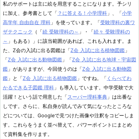
私のサポートは主に絵を用意することになります。予シリ
に加え、参考書として「
？に答える！小学理科
」、「
小学
高学年 自由自在 理科
」を使っています。「
受験理科の裏ワ
ザテクニック
（「
続 受験理科の～
」・「
続々 受験理科の
～
」もある）」に該当範囲があれば、これも入れます。ま
た、Z会の入試に出る図鑑は「
Z会 入試に出る植物図鑑
」
「
Z会 入試に出る動物図鑑
」「
Z会 入試に出る地球・宇宙図
鑑
」がありますが、今回使うのは「
Z会 入試に出る動物図
鑑
」と「
Z会 入試に出る植物図鑑
」ですね。「
くらべてわ
かるできる子図鑑 理科
」も導入しています。中学受験で大
活躍！という話で用意した「
スーパー理科事典
」は出番な
しです。さらに、私自身が読んでみて気になったところな
どについては、Googleで見つけた画像や注釈をコピーしま
す。これらをうまく並べ替えて、パワーポイントにまとめ
て資料集を作ります。