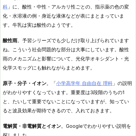
科
」に、酸性・中性・アルカリ性ごとの、指示薬の色の変
化・水溶液の例・身近な液体などが表にまとまっていま
す。牛乳は実は酸性のようです。
酸性雨
。予習シリーズでも少しだけ取り上げられています
ね。こういう社会問題的な部分は大事にしています。酸性
雨のメカニズムと影響について、光化学オキシダント・光
化学スモッグにも触れながらまとめます。
原子・分子・イオン
。「
小学高学年 自由自在 理科
」の説明
がわかりやすくなっています。重要度は3段階のうちの1
と、たいして重要でないことになっていますが、知ってい
ると波及効果が期待できるので、入れておきます。
電解質・非電解質とイオン
。Googleでわかりやすい説明を
探しました。