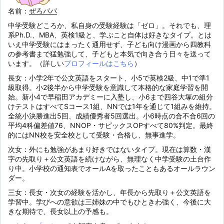
名前：
ぜろパパ
中学受験どころか、私自身の受験経験は「ゼロ」。それでも、理
系Ph.D.、MBA、英検1級と、学ぶこと自体は好きなタイプ。とは
いえ中学受験にはまったく通用せず、子ども向け漫画から四教科
の参考書まで猛勉強して、子どもと本気で向き合う日々を送って
います。（詳しい
プロフィールはこちら
）
長女：小学2年で公文英語をスタート、小5で英検2級、中1で準1
級取得。小2後半から中学受験を意識して本格的な家庭学習を開
始。新小4で早稲田アカデミーに入塾し、小6まで四谷大塚の組分
けテストはすべてSコース1組、NNでは1年を通じて1組みを維持。
全統小決勝進出5回、成績優秀者5回選出。小6時点の合不合6回の
平均4科偏差値76、NNOP・サピックスOPすべて80%判定。最終
的にはNN校を安全校として受験・合格し、無事進学。
次女：外にも勉強があまり好きではないタイプ。現在は算数・漢
字の先取り＋公文英語を続けながら、無理なく中学受験の土台作
り中。小学校の通知表でオールAを取ったこともあるオールラウン
ダー。
三女：長女・次女の経験を活かし、年長から先取り＋公文英語を
学習中。学びへの意欲は三姉妹の中でもひときわ強く、今後に大
きな期待で、長女以上の予感も。