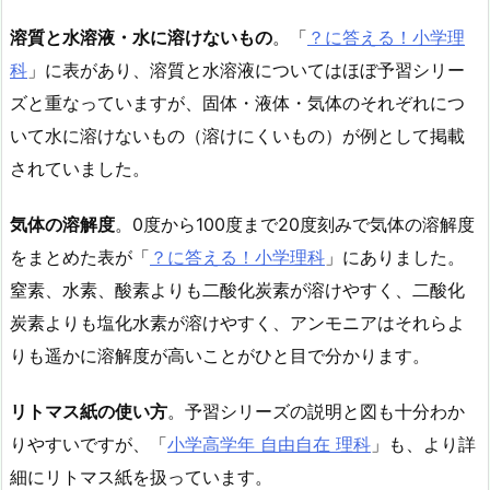
溶質と水溶液・水に溶けないもの
。「
？に答える！小学理
科
」に表があり、溶質と水溶液についてはほぼ予習シリー
ズと重なっていますが、固体・液体・気体のそれぞれにつ
いて水に溶けないもの（溶けにくいもの）が例として掲載
されていました。
気体の溶解度
。0度から100度まで20度刻みで気体の溶解度
をまとめた表が「
？に答える！小学理科
」にありました。
窒素、水素、酸素よりも二酸化炭素が溶けやすく、二酸化
炭素よりも塩化水素が溶けやすく、アンモニアはそれらよ
りも遥かに溶解度が高いことがひと目で分かります。
リトマス紙の使い方
。予習シリーズの説明と図も十分わか
りやすいですが、「
小学高学年 自由自在 理科
」も、より詳
細にリトマス紙を扱っています。