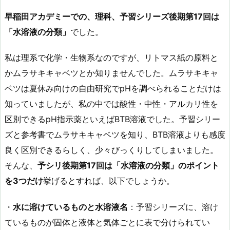
早稲田アカデミーでの、理科、予習シリーズ後期第17回は
「水溶液の分類」
でした。
私は理系で化学・生物系なのですが、リトマス紙の原料と
かムラサキキャベツとか知りませんでした。ムラサキキャ
ベツは夏休み向けの自由研究でpHを調べられることだけは
知っていましたが、私の中では酸性・中性・アルカリ性を
区別できるpH指示薬といえばBTB溶液でした。予習シリー
ズと参考書でムラサキキャベツを知り、BTB溶液よりも感度
良く区別できるらしく、少々びっくりしてしまいました。
そんな、
予シリ後期第17回は「水溶液の分類」のポイント
を3つだけ
挙げるとすれば、以下でしょうか。
・
水に溶けているものと水溶液名
：予習シリーズに、溶け
ているものが固体と液体と気体ごとに表で分けられてい