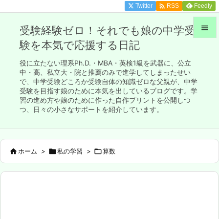

Twitter
Feedly
RSS

受験経験ゼロ！それでも娘の中学受
験を本気で応援する日記

メニュ
役に立たない理系Ph.D.・MBA・英検1級を武器に、公立

中・高、私立大・院と推薦のみで進学してしまったせい
で、中学受験どころか受験自体の知識ゼロな父親が、中学
サイド
受験を目指す娘のために本気を出しているブログです。学

習の進め方や娘のために作った自作プリントを公開しつ
前へ
つ、日々の小さなサポートを紹介しています。

次へ


ホーム
>

私の学習
>

算数
検索