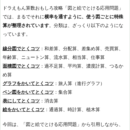
ドラえもん算数おもしろ攻略「図と絵でとける応用問題」
では、まるでそれに
横串を通すように、使う図ごとに特殊
算が整理されています
。分類は、ざっくり以下のようにな
っています。
線分図でとくコツ
：和差算、分配算、差集め算、売買算、
年齢算、ニュートン算、流水算、相当算、仕事算
面積図でとくコツ
：過不足算、平均算、濃度計算、つるか
め算
グラフをかいてとくコツ
：旅人算（進行グラフ）
ベン図をかいてとくコツ
：集合算
表にしてとくコツ
：消去算
絵をかいてとくコツ
：通過算、時計算、植木算
今回は、「図と絵でとける応用問題」から引用しながら、