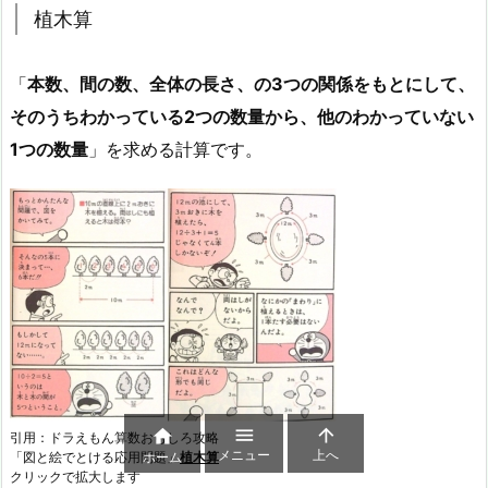
植木算
「
本数、間の数、全体の長さ、の3つの関係をもとにして、
そのうちわかっている2つの数量から、他のわかっていない
1つの数量
」を求める計算です。



引用：ドラえもん算数おもしろ攻略
メニュー
上へ
「図と絵でとける応用問題」
植木算
ホーム
クリックで拡大します