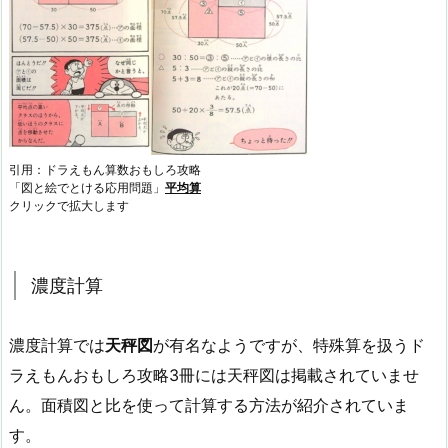
引用：ドラえもん算数おもしろ攻略
「図と絵でとける応用問題」
平均算
クリックで拡大します
濃度計算
濃度計算では
天秤図
が有名なようですが、特殊算を扱うド
ラえもんおもしろ攻略3冊には天秤図は掲載されていませ
ん。面積図と比を使って計算する方法が紹介されていま
す。