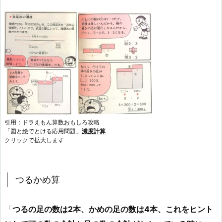
引用：ドラえもん算数おもしろ攻略
「図と絵でとける応用問題」
濃度計算
クリックで拡大します
つるかめ算
「
つるの足の数は2本、かめの足の数は4本、これをヒント