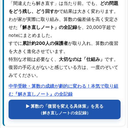
「間違えたら解き直す」は当たり前。でも、
どの問題
をどう残し、どう回すか
で結果は大きく変わります。
わが家が実際に取り組み、算数の偏差値を高く安定さ
せた
「解き直しノート」の全記録
を、20,000字超で
noteにまとめました。
すでに
累計約200人の保護者
が取り入れ、算数の復習
を大きく進化させています。
特別な才能は必要なく、
大切なのは「仕組み」
です。
復習の手応えがないと感じている方は、一度のぞいて
みてください。
中学受験・算数の成績が劇的に変わる！本気で取り組
む『解き直しノート』の全記録
▶ 算数の「復習を変える具体策」を見る
（解き直しノートの全記録）