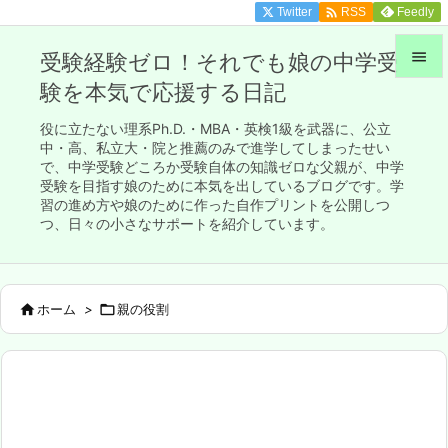

Twitter
Feedly
RSS

受験経験ゼロ！それでも娘の中学受
験を本気で応援する日記

メニュ
役に立たない理系Ph.D.・MBA・英検1級を武器に、公立

中・高、私立大・院と推薦のみで進学してしまったせい
で、中学受験どころか受験自体の知識ゼロな父親が、中学
サイド
受験を目指す娘のために本気を出しているブログです。学

習の進め方や娘のために作った自作プリントを公開しつ
前へ
つ、日々の小さなサポートを紹介しています。

次へ


ホーム
>

親の役割
検索