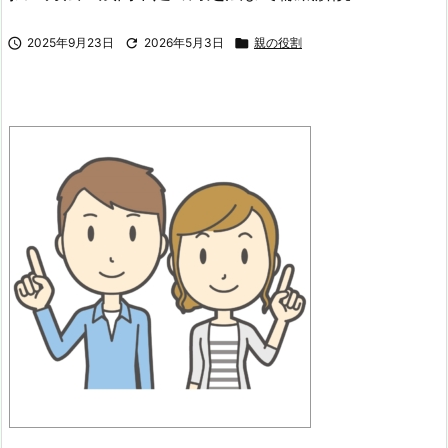

2025年9月23日

2026年5月3日

親の役割