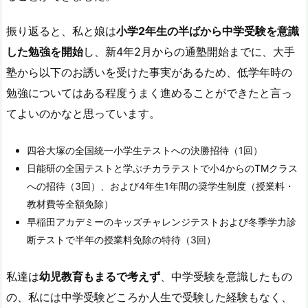
振り返ると、私と娘は
小学2年生の半ばから中学受験を意識
した勉強を開始
し、新4年2月からの通塾開始までに、大手
塾から以下のお誘いを受けた事実があるため、低学年時の
勉強についてはある程度うまく進めることができたと言っ
てよいのかなと思っています。
四谷大塚の全国統一小学生テストへの決勝招待（1回）
日能研の全国テストと学ぶチカラテストで小4からのTMクラス
への招待（3回）、および4年生1年間の奨学生制度（授業料・
教材費等全額免除）
早稲田アカデミーのキッズチャレンジテストおよび冬季学力診
断テストで半年の授業料免除の特待（3回）
私達は
幼児教育もまるで考えず
、中学受験を意識したもの
の、私には中学受験どころか人生で受験した経験もなく、