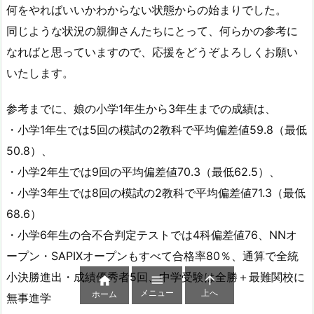
何をやればいいかわからない状態からの始まりでした。
同じような状況の親御さんたちにとって、何らかの参考に
なればと思っていますので、応援をどうぞよろしくお願い
いたします。
参考までに、娘の小学1年生から3年生までの成績は、
・小学1年生では5回の模試の2教科で平均偏差値59.8（最低
50.8）、
・小学2年生では9回の平均偏差値70.3（最低62.5）、
・小学3年生では8回の模試の2教科で平均偏差値71.3（最低
68.6）
・小学6年生の合不合判定テストでは4科偏差値76、NNオ
ープン・SAPIXオープンもすべて合格率80％、通算で全統
小決勝進出・成績優秀者5回、中学受験は全勝＋最難関校に



メニュー
上へ
ホーム
無事進学