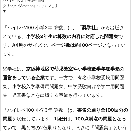
ハイレベ100 小学3年 算数
クリックでAmazonにジャンプしま
す
「ハイレベ100 小学3年 算数」は、
「奨学社」
から出版さ
れている、
小学校3年生の算数の内容に対応した問題集
で
す。
A4判
のサイズで、
ページ数は約100ページ
となってい
ます。
奨学社は、
京阪神地区で幼児教室や小学校低学年進学塾の
運営をしている企業
です。一方で、有名小学校受験用問題
集、小学校入学準備用問題集、中学受験向け小学生用問題
集、児童書などを出版する事業も行っています。
「ハイレベ100 小学3年 算数」は、
書名の通り全100回分の
問題
を収録しています。
1回分は、100点満点の問題となっ
ていて、
黒と青の2色刷りとなり、まさに「問題集」という