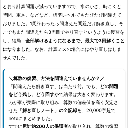
とおり計算問題が減っていますので、水のかさ、時こくと
時間、重さ、などなど、標準レベルでもたびたび間違えて
おりました。1周終わったら間違えた問題だけ解き直し、そ
こでもまた間違えたら3周目でやり直すというように復習を
し、結局、
全部解けるようになるまで、最大で3回解くこと
になりました
。なお、計算ミスの場合にはやり直しはしま
せんでした。
＼算数の復習、方法を間違えていませんか？／
「間違えたら解き直す」は当たり前。でも、
どの問題
をどう残し、どう回すか
で結果は大きく変わります。
わが家が実際に取り組み、算数の偏差値を高く安定さ
せた
「解き直しノート」の全記録
を、20,000字超で
noteにまとめました。
すでに
累計約200人の保護者
が取り入れ、算数の復習