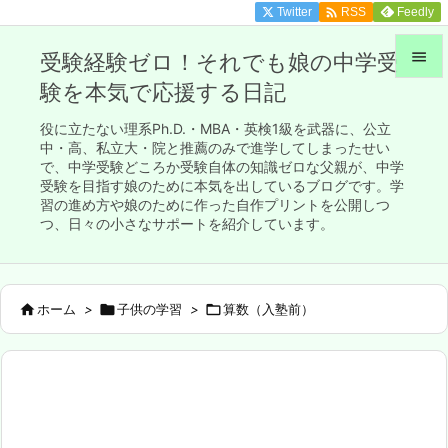

Twitter
Feedly
RSS

受験経験ゼロ！それでも娘の中学受
験を本気で応援する日記

メニュ
役に立たない理系Ph.D.・MBA・英検1級を武器に、公立

中・高、私立大・院と推薦のみで進学してしまったせい
で、中学受験どころか受験自体の知識ゼロな父親が、中学
サイド
受験を目指す娘のために本気を出しているブログです。学

習の進め方や娘のために作った自作プリントを公開しつ
前へ
つ、日々の小さなサポートを紹介しています。

次へ


ホーム
>

子供の学習
>

算数（入塾前）
検索