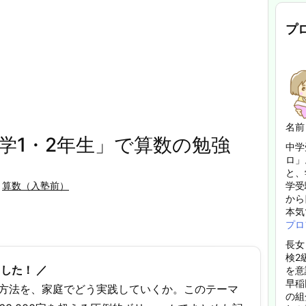
プ
名前
学1・2年生」で算数の勉強
中学
ロ」
と、
算数（入塾前）
学受
から
本気
プロ
長女
検2
した！ ／
を意
早稲
方法を、家庭でどう実践していくか。このテーマ
の組