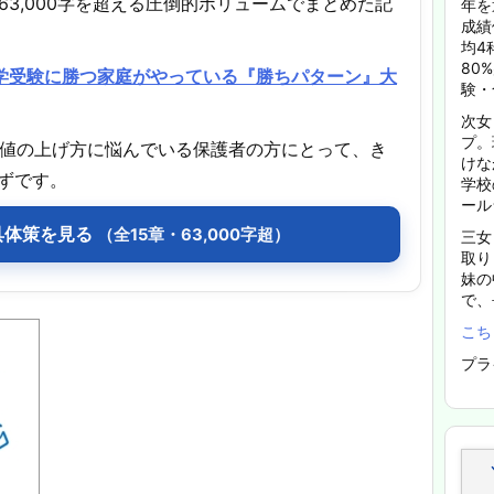
63,000字を超える圧倒的ボリュームでまとめた記
年を
成績
均4
80
中学受験に勝つ家庭がやっている『勝ちパターン』大
験・
次女
プ。
偏差値の上げ方に悩んでいる保護者の方にとって、き
けな
ずです。
学校
ール
具体策を見る
（全15章・63,000字超）
三女
取り
妹の
で、
こち
プラ