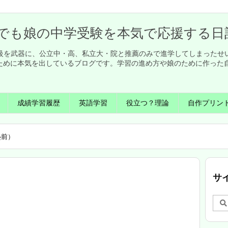
でも娘の中学受験を本気で応援する日
英検1級を武器に、公立中・高、私立大・院と推薦のみで進学してしまった
ために本気を出しているブログです。学習の進め方や娘のために作った
成績学習履歴
英語学習
役立つ？理論
自作プリン
塾前）
サ