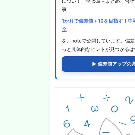
について、全15章＋まとめ、合計
事
1か月で偏差値＋10を目指す！
全
を、noteで公開しています。
っと具体的なヒントが見つかるは
▶ 偏差値アップの