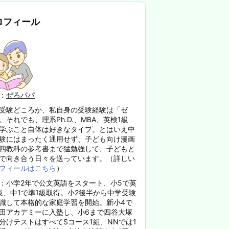
ロフィール
：
ぜろパパ
受験どころか、私自身の受験経験は「ゼ
。それでも、理系Ph.D.、MBA、英検1級
学ぶこと自体は好きなタイプ。とはいえ中
験にはまったく通用せず、子ども向け漫画
四教科の参考書まで猛勉強して、子どもと
で向き合う日々を送っています。（詳しい
フィールはこちら
）
：小学2年で公文英語をスタート、小5で英
級、中1で準1級取得。小2後半から中学受験
識して本格的な家庭学習を開始。新小4で
田アカデミーに入塾し、小6まで四谷大塚
分けテストはすべてSコース1組、NNでは1