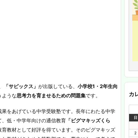
、
「サピックス」
が出版している、
小学校1・2年生向
カ
うような
思考力を育ませるための問題集
です。
成果をあげている中学受験塾です。長年にわたる中学
日
て、低・中学年向けの通信教育
「ピグマキッズくら
教育教材として好評を得ています。そのピグマキッズ
2