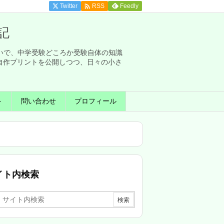

Twitter
Feedly
RSS
記
せいで、中学受験どころか受験自体の知識
自作プリントを公開しつつ、日々の小さ
ト
問い合わせ
プロフィール
イト内検索