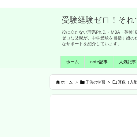
受験経験ゼロ！それ
役に立たない理系Ph.D.・MBA・
ゼロな父親が、中学受験を目指す娘の
なサポートを紹介しています。
ホーム
note記事
人気記事

ホーム
>

子供の学習
>

算数（入