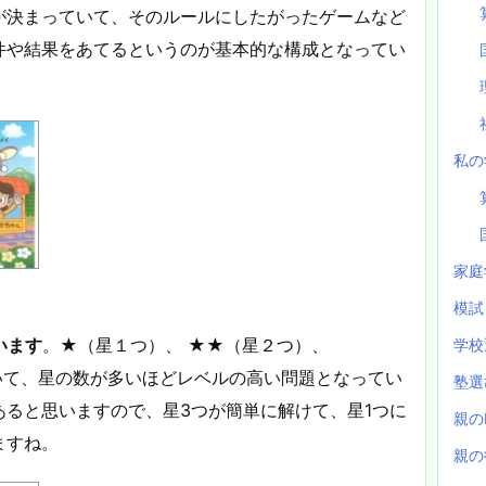
が決まっていて、そのルールにしたがったゲームなど
件や結果をあてるというのが基本的な構成となってい
私の
家庭
模
います
。★（星１つ）、 ★★（星２つ）、
学校
いて、星の数が多いほどレベルの高い問題となってい
塾
ると思いますので、星3つが簡単に解けて、星1つに
親の
ますね。
親の