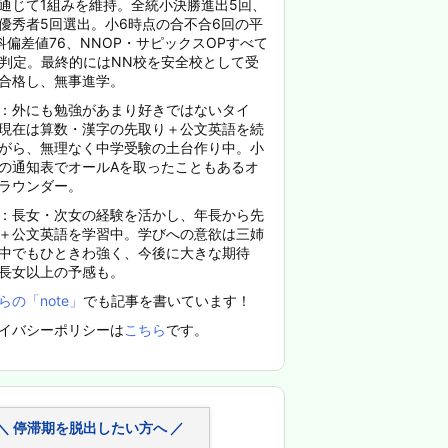
通じて1組みを維持。全統小決勝進出5回、
優秀者5回選出。小6時点の合不合6回の平
科偏差値76、NNOP・サピックスOPすべて
%判定。最終的にはNN校を安全校として受
合格し、無事進学。
：外にも勉強があまり好きではないタイ
現在は算数・漢字の先取り＋公文英語を続
がら、無理なく中学受験の土台作り中。小
の通知表でオールAを取ったこともあるオ
ラウンダー。
：長女・次女の経験を活かし、年長から先
＋公文英語を学習中。学びへの意欲は三姉
中でもひときわ強く、今後に大きな期待
長女以上の予感も。
らの「note」
でも記事を書いています！
イバシーポリシーは
こちら
です。
＼ 停滞期を脱出したい方へ ／