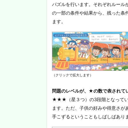
パズルを行います。それぞれルール
の一部の条件や結果から、残った条
ます。
（クリックで拡大します）
問題のレベルが、★の数で表されて
★★★（星３つ）の3段階となって
ます。ただ、子供の好みや得意さがあ
手こずるということもしばしばあり