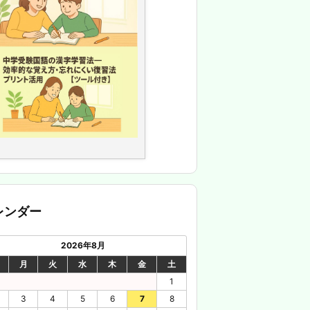
レンダー
2026年8月
月
火
水
木
金
土
1
3
4
5
6
7
8