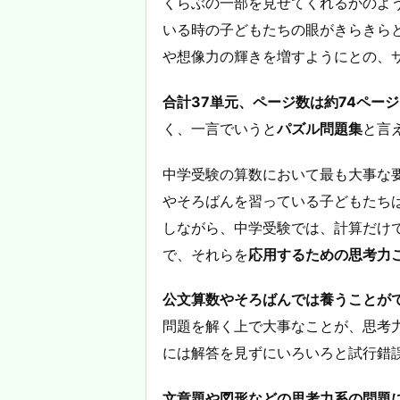
くらぶの一部を見せてくれるかのよ
いる時の子どもたちの眼がきらきら
や想像力の輝きを増すようにとの、
合計37単元、ページ数は約74ページ
く、一言でいうと
パズル問題集
と言
中学受験の算数において最も大事な
やそろばんを習っている子どもたち
しながら、中学受験では、計算だけ
で、それらを
応用するための思考力
公文算数やそろばんでは養うことが
問題を解く上で大事なことが、思考
には解答を見ずにいろいろと試行錯
文章題や図形などの思考力系の問題