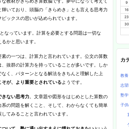
うな教材がきらめき算数脳です。夢中になって考えて
9
と輝いており、頭脳の「きらめき」とも言える思考力
16
23
サピックスの思いが込められています。
30
となっています。計算を必要とする問題は一切な
えるかと思います。
要素の一つは、計算力と言われています。公文の算数
カ
は、抜群の計算力を持っていることが多いです。しか
でなく、パターンとなる解法をきちんと理解した上
教
こそが、より重要とされている
ようです。
志望
塾
できない思考力
。文章題や図形をはじめとした算数の
子供
力系の問題を解くこと、そして、わからなくても簡単
誤してみることと言われています。
について、塾に通い出すまえに慣れておきたい
という