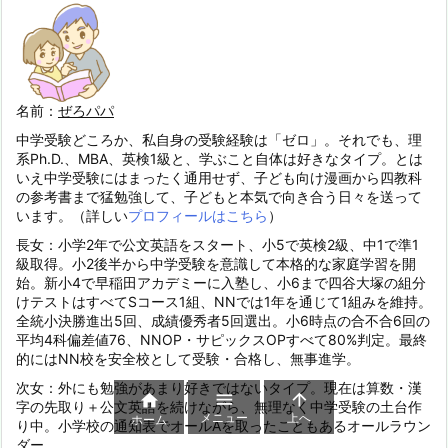
名前：
ぜろパパ
中学受験どころか、私自身の受験経験は「ゼロ」。それでも、理
系Ph.D.、MBA、英検1級と、学ぶこと自体は好きなタイプ。とは
いえ中学受験にはまったく通用せず、子ども向け漫画から四教科
の参考書まで猛勉強して、子どもと本気で向き合う日々を送って
います。（詳しい
プロフィールはこちら
）
長女：小学2年で公文英語をスタート、小5で英検2級、中1で準1
級取得。小2後半から中学受験を意識して本格的な家庭学習を開
始。新小4で早稲田アカデミーに入塾し、小6まで四谷大塚の組分
けテストはすべてSコース1組、NNでは1年を通じて1組みを維持。
全統小決勝進出5回、成績優秀者5回選出。小6時点の合不合6回の
平均4科偏差値76、NNOP・サピックスOPすべて80%判定。最終
的にはNN校を安全校として受験・合格し、無事進学。
次女：外にも勉強があまり好きではないタイプ。現在は算数・漢



字の先取り＋公文英語を続けながら、無理なく中学受験の土台作
メニュー
上へ
ホーム
り中。小学校の通知表でオールAを取ったこともあるオールラウン
ダー。