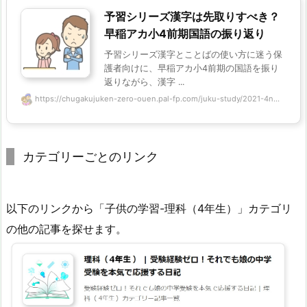
予習シリーズ漢字は先取りすべき？
早稲アカ小4前期国語の振り返り
予習シリーズ漢字とことばの使い方に迷う保
護者向けに、早稲アカ小4前期の国語を振り
返りながら、漢字 ...
https://chugakujuken-zero-ouen.pal-fp.com/juku-study/2021-4n...
カテゴリーごとのリンク
以下のリンクから「子供の学習-理科（4年生）」カテゴリ
の他の記事を探せます。