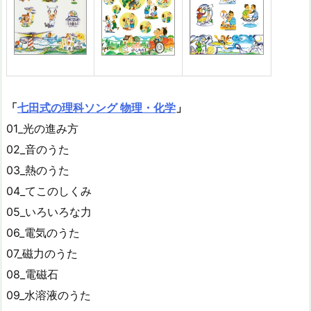
「
七田式の理科ソング 物理・化学
」
01_光の進み方
02_音のうた
03_熱のうた
04_てこのしくみ
05_いろいろな力
06_電気のうた
07_磁力のうた
08_電磁石
09_水溶液のうた