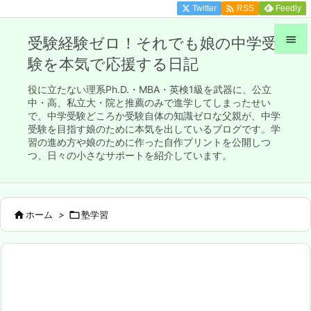

Twitter
Feedly
RSS

受験経験ゼロ！それでも娘の中学受
験を本気で応援する日記

メニュ
役に立たない理系Ph.D.・MBA・英検1級を武器に、公立

中・高、私立大・院と推薦のみで進学してしまったせい
で、中学受験どころか受験自体の知識ゼロな父親が、中学
サイド
受験を目指す娘のために本気を出しているブログです。学

習の進め方や娘のために作った自作プリントを公開しつ
前へ
つ、日々の小さなサポートを紹介しています。

次へ


ホーム
>

塾学習
検索