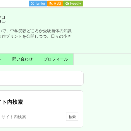

Twitter
Feedly
RSS
記
せいで、中学受験どころか受験自体の知識
自作プリントを公開しつつ、日々の小さ
ト
問い合わせ
プロフィール
イト内検索