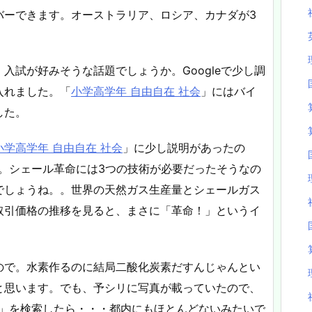
バーできます。オーストラリア、ロシア、カナダが3
：入試が好みそうな話題でしょうか。Googleで少し調
入れました。「
小学高学年 自由自在 社会
」にはバイ
した。
小学高学年 自由自在 社会
」に少し説明があったの
調査。シェール革命には3つの技術が必要だったそうなの
でしょうね。。世界の天然ガス生産量とシェールガス
取引価格の推移を見ると、まさに「革命！」というイ
ので。水素作るのに結局二酸化炭素だすんじゃんとい
と思います。でも、予シリに写真が載っていたので、
ョン」を検索したら・・・都内にもほとんどないみたいで