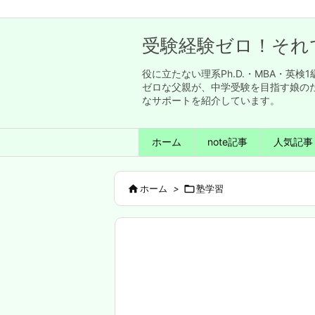
受験経験ゼロ！それ
役に立たない理系Ph.D.・MBA・
ゼロな父親が、中学受験を目指す娘の
なサポートを紹介しています。
ホーム
note記事
人気記事

ホーム
>

塾学習