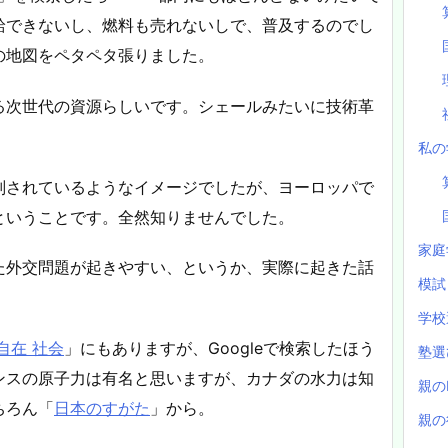
給できないし、燃料も売れないしで、普及するのでし
の地図をペタペタ張りました。
る次世代の資源らしいです。シェールみたいに技術革
私の
判されているようなイメージでしたが、ヨーロッパで
ということです。全然知りませんでした。
家庭
た外交問題が起きやすい、というか、実際に起きた話
模
。
学校
自在 社会
」にもありますが、Googleで検索したほう
塾
ンスの原子力は有名と思いますが、カナダの水力は知
親の
ちろん「
日本のすがた
」から。
親の