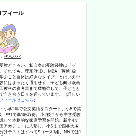
ロフィール
：
ぜろパパ
受験どころか、私自身の受験経験は「ゼ
。それでも、理系Ph.D.、MBA、英検1級
学ぶこと自体は好きなタイプ。とはいえ中
験にはまったく通用せず、子ども向け漫画
四教科の参考書まで猛勉強して、子どもと
で向き合う日々を送っています。（詳しい
フィールはこちら
）
：小学2年で公文英語をスタート、小5で英
級、中1で準1級取得。小2後半から中学受験
識して本格的な家庭学習を開始。新小4で
田アカデミーに入塾し、小6まで四谷大塚
分けテストはすべてSコース1組、NNでは1