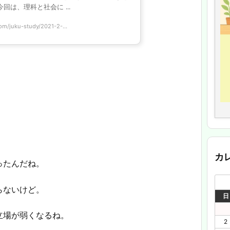
回は、理科と社会に ...
om/juku-study/2021-2-...
。
カ
ったんだね。
らないけど。
日
立場が弱くなるね。
2