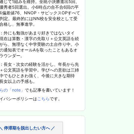
通じて1組みを維持。全統小決勝進出5回、
優秀者5回選出。小6時点の合不合6回の平
科偏差値76、NNOP・サピックスOPすべて
%判定。最終的にはNN校を安全校として受
合格し、無事進学。
：外にも勉強があまり好きではないタイ
現在は算数・漢字の先取り＋公文英語を続
がら、無理なく中学受験の土台作り中。小
の通知表でオールAを取ったこともあるオ
ラウンダー。
：長女・次女の経験を活かし、年長から先
＋公文英語を学習中。学びへの意欲は三姉
中でもひときわ強く、今後に大きな期待
長女以上の予感も。
らの「note」
でも記事を書いています！
イバシーポリシーは
こちら
です。
＼ 停滞期を脱出したい方へ ／