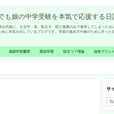
でも娘の中学受験を本気で応援する日
英検1級を武器に、公立中・高、私立大・院と推薦のみで進学してしまった
ために本気を出しているブログです。学習の進め方や娘のために作った
成績学習履歴
英語学習
役立つ？理論
自作プリン
サ