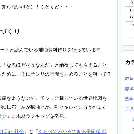
9
く知らないけど）！くどくど・・・
16
23
30
）づくり
ノートと読んでいる補助資料作りを行っています。
カ
に「なるほどそうなんだ」と納得してもらえること
のために、主に予シリの行間を埋めることを狙って作
教
志望
苦痛なようなので。予シリに載っている世界地図を、
塾
が鉄鉱石、左が原油とか、割とキレイに分かれます
子供
社会
」に木材ランキングを発見。
由自在 社会
」と「
くらべてわかるできる子図鑑 社