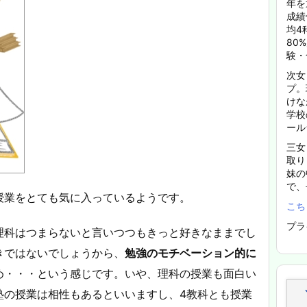
年を
成績
均4
80
験・
次女
プ。
けな
学校
ール
三女
取り
妹の
で、
授業をとても気に入っているようです。
こち
プラ
理科はつまらないと言いつつもきっと好きなままでし
きではないでしょうから、
勉強のモチベーション的に
め・・・という感じです。いや、理科の授業も面白い
塾の授業は相性もあるといいますし、4教科とも授業