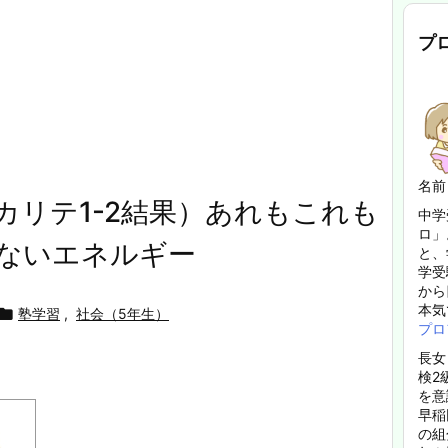
プ
名前
カリテ1-2結果）あれもこれも
中学
ロ」
ないエネルギー
と、
学受
から
本気

塾学習
,
社会（5年生）
プロ
長女
検2
を意
早稲
の組