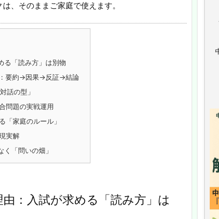
クは、そのままご家庭で使えます。
める「読み方」は別物
：要約→因果→反証→結論
「対話の型」
合問題の実戦運用
る「家庭のルール」
現実解
なく「問いの畑」
理由：入試が求める「読み方」は