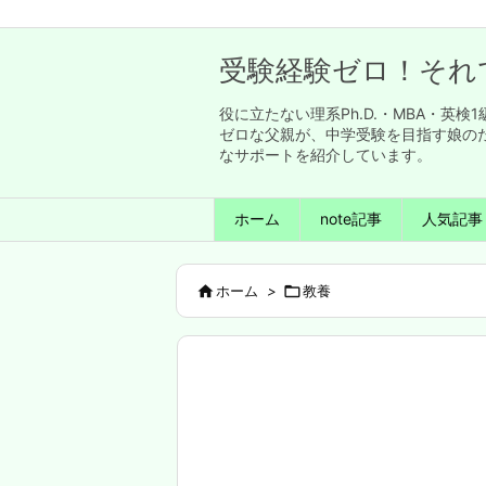
受験経験ゼロ！それ
役に立たない理系Ph.D.・MBA・
ゼロな父親が、中学受験を目指す娘の
なサポートを紹介しています。
ホーム
note記事
人気記事

ホーム
>

教養