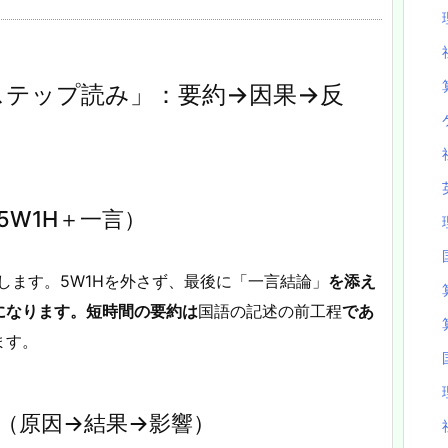
ステップ読み」：要約→因果→反
5W1H＋一言）
します。5W1Hを外さず、最後に「一言結論」
を添え
になります。短時間の要約は
国語の記述の前工程
であ
ます。
（原因→結果→影響）