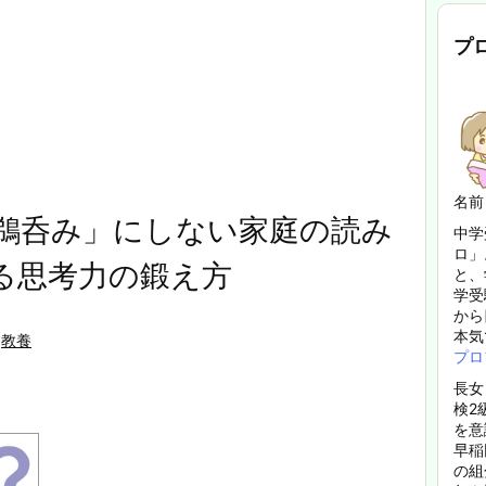
プ
名前
鵜呑み」にしない家庭の読み
中学
ロ」
る思考力の鍛え方
と、
学受
から
本気
教養
プロ
長女
検2
を意
早稲
の組