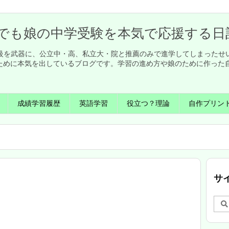
でも娘の中学受験を本気で応援する日
英検1級を武器に、公立中・高、私立大・院と推薦のみで進学してしまった
ために本気を出しているブログです。学習の進め方や娘のために作った
成績学習履歴
英語学習
役立つ？理論
自作プリン
サ