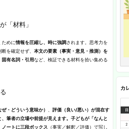
文が「材料」
くために
情報を圧縮し、時に強調
されます。思考力を
判断を確定せず、
本文の要素（事実・意見・推測）を
・固有名詞・引用
など、検証できる材料を拾い集める
カ
ける
なぜ・どういう意味か）
、
評価（良い/悪い）が混在す
日
と、筆者の立場や前提が見えます。子どもが「なんと
2
、ノートに三段ボックス
（事実／解釈／評価）で写し