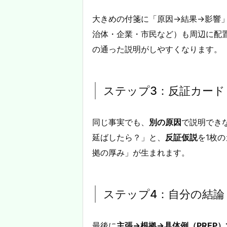
大きめの付箋に「原因→結果→影響
治体・企業・市民など）も周辺に配
の通った説明がしやすくなります。
ステップ3：反証カード
同じ事実でも、
別の原因
で説明でき
延ばしたら？」と、
反証仮説
を1枚
拠の厚み」が生まれます。
ステップ4：自分の結論
最後に
主張→根拠→具体例（PREP）