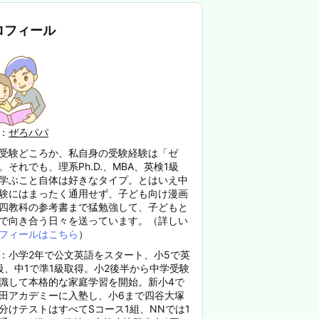
ロフィール
：
ぜろパパ
受験どころか、私自身の受験経験は「ゼ
。それでも、理系Ph.D.、MBA、英検1級
学ぶこと自体は好きなタイプ。とはいえ中
験にはまったく通用せず、子ども向け漫画
四教科の参考書まで猛勉強して、子どもと
で向き合う日々を送っています。（詳しい
フィールはこちら
）
：小学2年で公文英語をスタート、小5で英
級、中1で準1級取得。小2後半から中学受験
識して本格的な家庭学習を開始。新小4で
田アカデミーに入塾し、小6まで四谷大塚
分けテストはすべてSコース1組、NNでは1