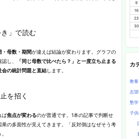
9
16
23
30
つき」で読む
囲・母数・期間
が違えば結論が変わります。グラフの
確認し、
「同じ母数で比べたら？」と一度立ち止まる
カ
社会の統計問題と直結
します。
教
志望
停止を招く
塾
子供
れば
焦点が変わる
のが普通です。1本の記事で判断せ
因果の多面性が見えてきます。「反対側はなぜそう考
う。