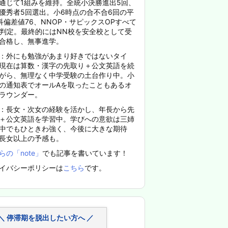
通じて1組みを維持。全統小決勝進出5回、
優秀者5回選出。小6時点の合不合6回の平
科偏差値76、NNOP・サピックスOPすべて
%判定。最終的にはNN校を安全校として受
合格し、無事進学。
：外にも勉強があまり好きではないタイ
現在は算数・漢字の先取り＋公文英語を続
がら、無理なく中学受験の土台作り中。小
の通知表でオールAを取ったこともあるオ
ラウンダー。
：長女・次女の経験を活かし、年長から先
＋公文英語を学習中。学びへの意欲は三姉
中でもひときわ強く、今後に大きな期待
長女以上の予感も。
らの「note」
でも記事を書いています！
イバシーポリシーは
こちら
です。
＼ 停滞期を脱出したい方へ ／