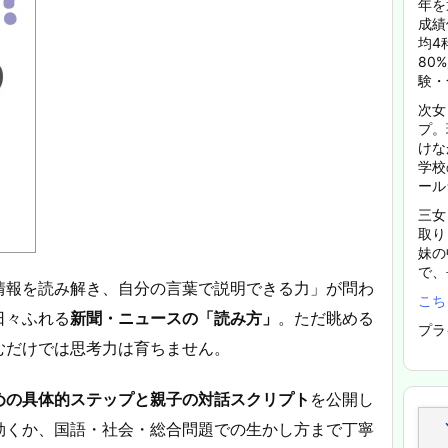
年を
成績
均4
80
験・
次女
プ。
けな
学校
ール
三女
取り
妹の
で、
情報を読み解き、自分の言葉で説明できる力」が問わ
こち
日々ふれる
新聞・ニュースの「読み方」
。ただ眺める
プラ
むだけでは思考力は育ちません。
めの具体的ステップと親子の対話スクリプト
を公開し
効くか、国語・社会・総合問題での生かし方まで丁寧