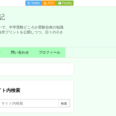

Twitter
Feedly
RSS
記
せいで、中学受験どころか受験自体の知識
自作プリントを公開しつつ、日々の小さ
ト
問い合わせ
プロフィール
イト内検索