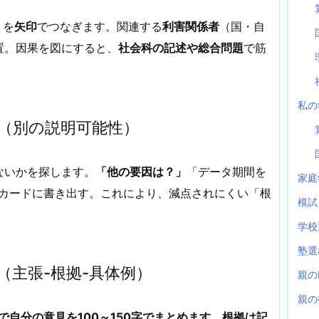
」を
矢印
でつなぎます。関連する
利害関係者
（国・自
置。因果を図にすると、
社会科の記述や総合問題
で筋
私の
（別の説明可能性）
ないかを探します。
「他の要因は？」
「データ期間を
家庭
のカードに書き出す。これにより、減点されにくい「根
模
学校
塾
（主張-根拠-具体例）
親の
親の
で自分の意見を100～150字でまとめます。根拠は記